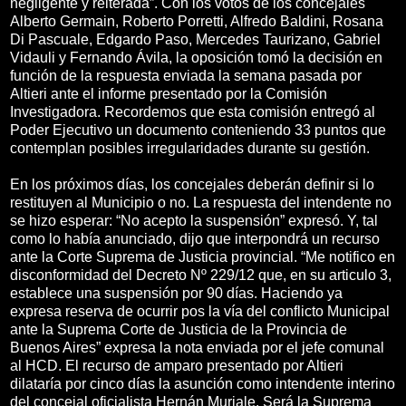
negligente y reiterada”. Con los votos de los concejales
Alberto Germain, Roberto Porretti, Alfredo Baldini, Rosana
Di Pascuale, Edgardo Paso, Mercedes Taurizano, Gabriel
Vidauli y Fernando Ávila, la oposición tomó la decisión en
función de la respuesta enviada la semana pasada por
Altieri ante el informe presentado por la Comisión
Investigadora. Recordemos que esta comisión entregó al
Poder Ejecutivo un documento conteniendo 33 puntos que
contemplan posibles irregularidades durante su gestión.
En los próximos días, los concejales deberán definir si lo
restituyen al Municipio o no. La respuesta del intendente no
se hizo esperar: “No acepto la suspensión” expresó. Y, tal
como lo había anunciado, dijo que interpondrá un recurso
ante la Corte Suprema de Justicia provincial. “Me notifico en
disconformidad del Decreto Nº 229/12 que, en su articulo 3,
establece una suspensión por 90 días. Haciendo ya
expresa reserva de ocurrir pos la vía del conflicto Municipal
ante la Suprema Corte de Justicia de la Provincia de
Buenos Aires” expresa la nota enviada por el jefe comunal
al HCD. El recurso de amparo presentado por Altieri
dilataría por cinco días la asunción como intendente interino
del concejal oficialista Hernán Muriale. Será la Suprema