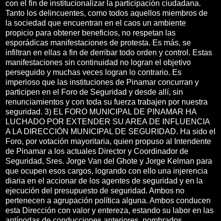
con el fin de institucionalizar la participación ciudadana.
Tanto los delincuentes, como todos aquellos miembros de
la sociedad que encuentran en el caos un ambiente
propicio para obtener beneficios, no respetan las
esporádicas manifestaciones de protesta. Es más, se
infiltran en ellas a fin de derribar todo orden y control. Estas
manifestaciones sin continuidad no logran el objetivo
perseguido y muchas veces logran lo contrario. Es
imperioso que las instituciones de Pinamar concurran y
participen en el Foro de Seguridad y desde allí, sin
renunciamientos y con toda su fuerza trabajen por nuestra
seguridad. 3) EL FORO MUNICIPAL DE PINAMAR HA
LUCHADO POR EXTENDER SU AREA DE INFLUENCIA
A LA DIRECCIÓN MUNICIPAL DE SEGURIDAD. Ha sido el
Foro, por votación mayoritaria, quien propuso al Intendente
de Pinamar a los actuales Director y Coordinador de
Seguridad, Sres. Jorge Van del Ghote y Jorge Kelman para
que ocupen esos cargos, logrando con ello una injerencia
diaria en el accionar de los agentes de seguridad y en la
ejecución del presupuesto de seguridad. Ambos no
pertenecen a agrupación política alguna. Ambos conducen
esta Dirección con valor y entereza, estando su labor en las
antípodas de conducciones anteriores, nombrados