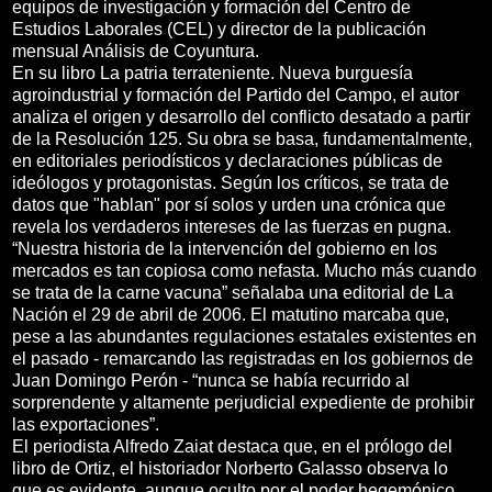
equipos de investigación y formación del Centro de
Estudios Laborales (CEL) y director de la publicación
mensual Análisis de Coyuntura.
En su libro La patria terrateniente. Nueva burguesía
agroindustrial y formación del Partido del Campo, el autor
analiza el origen y desarrollo del conflicto desatado a partir
de la Resolución 125. Su obra se basa, fundamentalmente,
en editoriales periodísticos y declaraciones públicas de
ideólogos y protagonistas. Según los críticos, se trata de
datos que "hablan" por sí solos y urden una crónica que
revela los verdaderos intereses de las fuerzas en pugna.
“Nuestra historia de la intervención del gobierno en los
mercados es tan copiosa como nefasta. Mucho más cuando
se trata de la carne vacuna” señalaba una editorial de La
Nación el 29 de abril de 2006. El matutino marcaba que,
pese a las abundantes regulaciones estatales existentes en
el pasado - remarcando las registradas en los gobiernos de
Juan Domingo Perón - “nunca se había recurrido al
sorprendente y altamente perjudicial expediente de prohibir
las exportaciones”.
El periodista Alfredo Zaiat destaca que, en el prólogo del
libro de Ortiz, el historiador Norberto Galasso observa lo
que es evidente, aunque oculto por el poder hegemónico