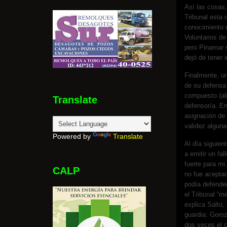
Así las cosas,
Tribunal esta 
conocimiento 
Voluntarios d
pero Pinamar s
dejó de tener 
Finalmente, u
de su defensa 
compuesto (alg
Translate
defensoría. En
asignación de 
validez alguna
Powered by
Translate
Al día siguien
a emitir un fa
fuerte para mi
CALP
no fue aceptad
podía defender
el Tribunal “me
explica Salto
guardia: Goroz
dos veces el c