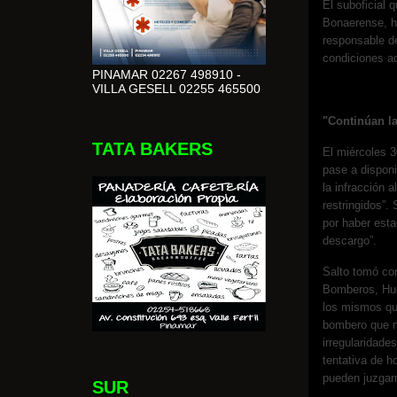
El suboficial q
Bonaerense, ho
responsable d
condiciones ad
PINAMAR 02267 498910 -
VILLA GESELL 02255 465500
"Continúan la
TATA BAKERS
El miércoles 3
pase a disponi
la infracción 
restringidos”.
por haber esta
descargo”.
Salto tomó con
Bomberos, Hugo
los mismos que
bombero que m
irregularidade
tentativa de h
pueden juzgar
SUR