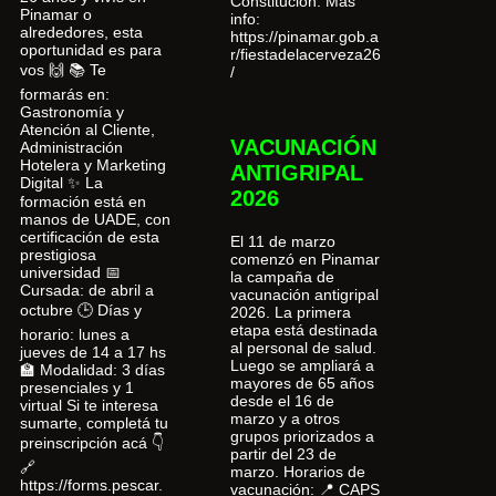
Constitución. Más
Pinamar o
info:
alrededores, esta
https://pinamar.gob.a
oportunidad es para
r/fiestadelacerveza26
vos 🙌 📚 Te
/
formarás en:
Gastronomía y
Atención al Cliente,
VACUNACIÓN
Administración
Hotelera y Marketing
ANTIGRIPAL
Digital ✨ La
2026
formación está en
manos de UADE, con
certificación de esta
El 11 de marzo
prestigiosa
comenzó en Pinamar
universidad 📅
la campaña de
Cursada: de abril a
vacunación antigripal
octubre 🕒 Días y
2026. La primera
etapa está destinada
horario: lunes a
al personal de salud.
jueves de 14 a 17 hs
Luego se ampliará a
🏫 Modalidad: 3 días
mayores de 65 años
presenciales y 1
desde el 16 de
virtual Si te interesa
marzo y a otros
sumarte, completá tu
grupos priorizados a
preinscripción acá 👇
partir del 23 de
🔗
marzo. Horarios de
https://forms.pescar.
vacunación: 📍 CAPS