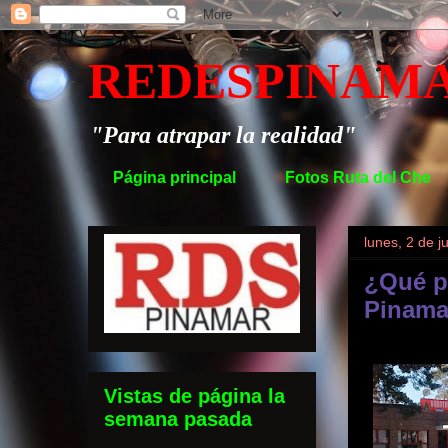
REDESPINAM
"Para atrapar la realidad"
Página principal
Fotos Ruta del Che
lunes, 2 de j
¿Qué p
Pinama
Vistas de página la
semana pasada