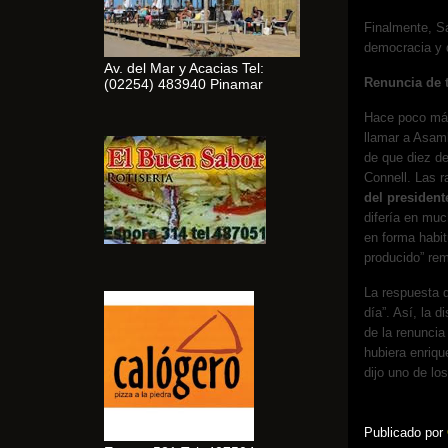
Finalmente, S
democracia y q
Av. del Mar y Acacias Tel:
Renuncia de 
(02254) 483940 Pinamar
Hace poco más
llamar a Asamb
de que diez de
Connell. Las r
del president
difería en mu
en forma habit
producido” rem
La respuesta d
día”. Así, la 
de la renuncia
hubiera enriqu
dijo uno de lo
Publicado por