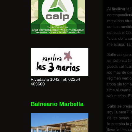
Al finalizar la
correspondient
menciona otras
con las medid
estipula el Có
“viciando la c
me acusa. Tam
Salto aseguró:
es Defensa Civ
pueda califica
ido mas de die
régimen vertic
Rivadavia 1042 Tel: 02254
409600
tropa sin toma
time al cuarte
voluntarios. E
Balneario Marbella
Salto se pregu
soy la peor?”
de las penas. 
le gustaba la 
lleva la imput