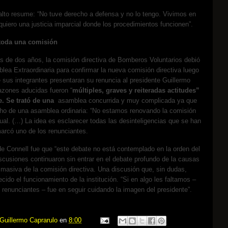
alto resume: “No tuve derecho a defensa y no lo tengo. Vivimos en
uiero una justicia imparcial donde los procedimientos funcionen”.
toda una comisión
 de dos años, la comisión directiva de Bomberos Voluntarios debió
lea Extraordinaria para confirmar la nueva comisión directiva luego
 sus integrantes presentaran su renuncia al presidente Guillermo
azones aducidas fueron “
múltiples, graves y reiteradas actitudes”
e. Se trató de una
asamblea concurrida y muy complicada ya que
cho de una asamblea ordinaria: “No estamos renovando la comisión
ual. (…) La idea es esclarecer todas las desinteligencias que se han
arcó uno de los renunciantes.
e Connell fue que “este debate no está contemplado en la orden del
discusiones continuaron sin entrar en el debate profundo de la causas
 masiva de la comisión directiva. Una discusión que, sin dudas,
ecido el funcionamiento de la institución. “Si en algo les faltamos –
s renunciantes – fue en seguir cuidando la imagen del presidente”.
Guillermo Caprarulo
en
8:00