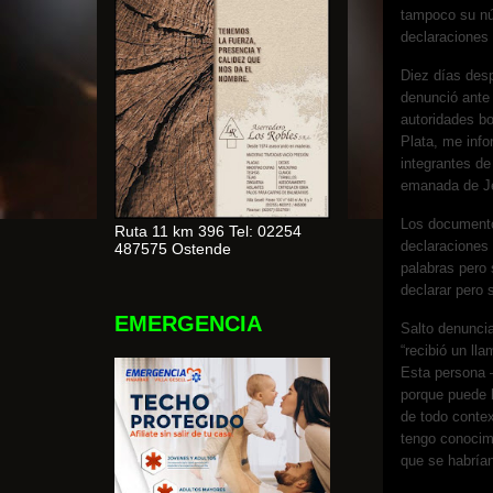
tampoco su núm
declaraciones 
Diez días des
denunció ante 
autoridades bo
Plata, me info
integrantes de
emanada de Je
Los documento
Ruta 11 km 396 Tel: 02254
declaraciones
487575 Ostende
palabras pero 
declarar pero 
EMERGENCIA
Salto denuncia
“recibió un ll
Esta persona – 
porque puede h
de todo contex
tengo conocim
que se habrían