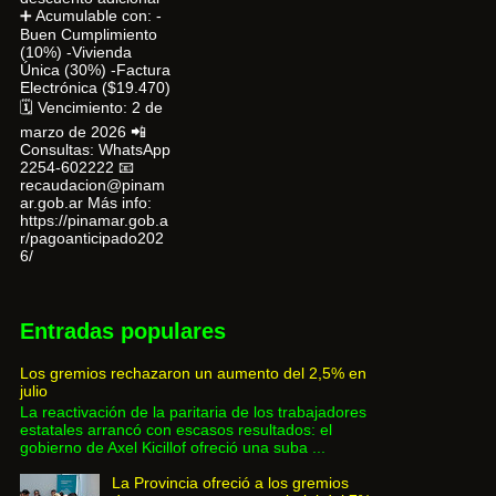
➕ Acumulable con: -
Buen Cumplimiento
(10%) -Vivienda
Única (30%) -Factura
Electrónica ($19.470)
🗓 Vencimiento: 2 de
marzo de 2026 📲
Consultas: WhatsApp
2254-602222 📧
recaudacion@pinam
ar.gob.ar Más info:
https://pinamar.gob.a
r/pagoanticipado202
6/
Entradas populares
Los gremios rechazaron un aumento del 2,5% en
julio
La reactivación de la paritaria de los trabajadores
estatales arrancó con escasos resultados: el
gobierno de Axel Kicillof ofreció una suba ...
La Provincia ofreció a los gremios