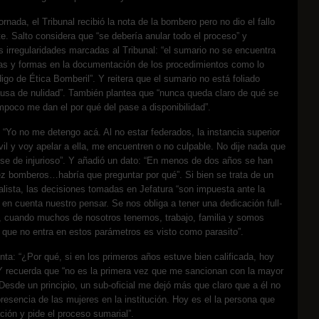
 jornada, el Tribunal recibió la nota de la bombero pero no dio el fallo
e. Salto considera que “se debería anular todo el proceso” y
 irregularidades marcadas al Tribunal: “el sumario no se encuentra
as y formas en la documentación de los procedimientos como lo
digo de Ética Bomberil”. Y reitera que el sumario no está foliado
ausa de nulidad”. También plantea que “nunca queda claro de qué se
poco me dan el por qué del pase a disponibilidad”.
 “Yo no me detengo acá. Al no estar federados, la instancia superior
il y voy apelar a ella, me encuentren o no culpable. No dije nada que
rse de injurioso”. Y añadió un dato: “En menos de dos años se han
z bomberos…habría que preguntar por qué”. Si bien se trata de un
alista, las decisiones tomadas en Jefatura “son impuesta ante la
 en cuenta nuestro pensar. Se nos obliga a tener una dedicación full-
l, cuando muchos de nosotros tenemos, trabajo, familia y somos
l que no entra en estos parámetros es visto como parasito”.
nta: “¿Por qué, si en los primeros años estuve bien calificada, hoy
.Y recuerda que “no es la primera vez que me sancionan con la mayor
Desde un principio, un sub-oficial me dejó más que claro que a él no
presencia de las mujeres en la institución. Hoy es el la persona que
ación y pide el proceso sumarial”.