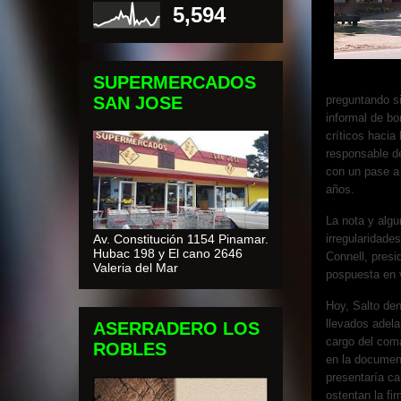
5,594
SUPERMERCADOS
SAN JOSE
preguntando si
informal de bo
críticos hacia
responsable de
con un pase a 
años.
La nota y algu
Av. Constitución 1154 Pinamar.
irregularidades
Hubac 198 y El cano 2646
Connell, presi
Valeria del Mar
pospuesta en 
Hoy, Salto den
llevados adela
ASERRADERO LOS
cargo del com
ROBLES
en la documen
presentaría ca
ostentan la fi