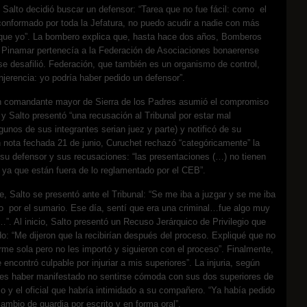
 Salto decidió buscar un defensor: “Tarea que no fue fácil: como el
conformado por toda la Jefatura, no puedo acudir a nadie con más
que yo”. La bombero explica que, hasta hace dos años, Bomberos
e Pinamar pertenecía a la Federación de Asociaciones bonaerense
e desafilió. Federación, que también es un organismo de control,
injerencia: yo podría haber pedido un defensor”.
n comandante mayor de Sierra de los Padres asumió el compromiso
y Salto presentó “una recusación al Tribunal por estar mal
unos de sus integrantes serian juez y parte) y notificó de su
 nota fechada 21 de junio, Curuchet rechazó “categóricamente” la
su defensor y sus recusaciones: “las presentaciones (…) no tienen
 ya que están fuera de lo reglamentado por el CEB”.
te, Salto se presentó ante el Tribunal: “Se me iba a juzgar y se me iba
llo por el sumario. Ese día, sentí que era una criminal…fue algo muy
…”. Al inicio, Salto presentó un Recuso Jerárquico de Privilegio que
o: “Me dijeron que la recibirían después del proceso. Expliqué que no
me sola pero no les importó y siguieron con el proceso”. Finalmente,
 encontró culpable por injuriar a mis superiores”. La injuria, según
, es haber manifestado no sentirse cómoda con sus dos superiores de
o y el oficial que habría intimidado a su compañero. “Ya había pedido
ambio de guardia por escrito y en forma oral”.