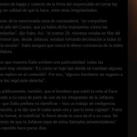
ero de legajo y carecen de la firma del responsable en tomar las
y en calidad de qué lo hace, entre otras irregularidades.
pués de la mencionada cena de camaradería, “un compañero
el jefe del Cuerpo, que yo había dicho improperios contra las
mberiles”, dijo Salto. Así, “el martes 29, mientras estaba en Mar del
rmaron que, desde Jefatura, estaban tomando declaración a todos lo
 la reunión”. Salto aseguró que nunca le dieron constancia de la orden
fatura.
s que muestra Salto exhiben una particularidad: todas las
 son muy similares: “Es como un hoja tipo donde se cambian algunas
se repiten en el contenido”. Por eso, “algunos bomberos se negaron a
se les negó este derecho”.
 públicamente, también, que el bombero que subió la nota al Face
amado a su casa de parte de uno de los integrantes de la Jefatura.
que Salto prefiere no identificar – hizo un trabajo de inteligencia,
acerlo, y le dijo que él sabia quien era y que lo tenia vigilado”. Fuera
to formal, el suboficial “lo llamó desde la casa de él a su casa. No
iento de que la Jefatura sepa de estos llamados amedrentadores”
 repetido hace pocos días.