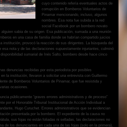
cuyo contenido refería eventuales actos de
corrupción en Bomberos Voluntarios de
Pinamar mencionando, incluso, algunos
nombres. Esa nota fue subida a la red
social Facebook por un bombero novato
 alguien sabia de su origen. Esa publicación, sumada a una reunión
mberos en una casa de familia donde se habrían compartido juicios
 la institución, provocó la reacción de sus dirigentes. La búsqueda del
 esa nota y de las declaraciones supuestamente injuriantes, culminó
disponibilidad sumarial de Inés Salto, bombero desde hace cinco
nas denuncias recibidas por esta periodista por posibles
 en la institución, llevaron a solicitar una entrevista con Guillermo
dente de Bomberos Voluntarios de Pinamar, que fue resistida y
varias ocasiones.
uncia públicamente “graves errores administrativos y de proceso”
nte por el Honorable Tribunal Institucional de Acción Individual a
andante, Hugo Curuchet. Errores administrativos que se evidencian
tación presentada por la bombero. El expediente de la causa no
rátula, sus fojas no están foliadas ni selladas, las declaraciones no
rma de los denunciantes en cada una de las fojas (solo en la primera),