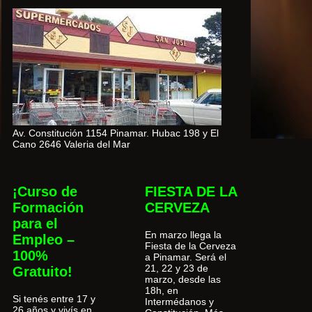
Av. Constitución 1154 Pinamar. Hubac 198 y El
Cano 2646 Valeria del Mar
¡Curso de
FIESTA DE LA
Formación
CERVEZA
para el
En marzo llega la
Empleo –
Fiesta de la Cerveza
100%
a Pinamar. Será el
21, 22 y 23 de
Gratuito!
marzo, desde las
18h, en
Si tenés entre 17 y
Intermédanos y
26 años y vivís en