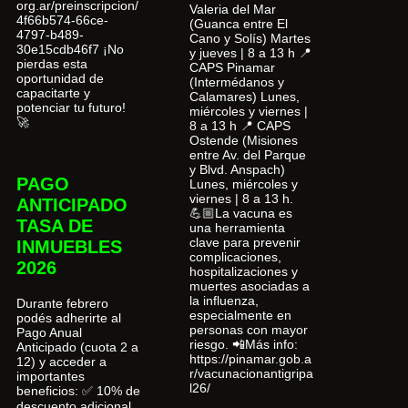
org.ar/preinscripcion/
Valeria del Mar
4f66b574-66ce-
(Guanca entre El
4797-b489-
Cano y Solís) Martes
30e15cdb46f7 ¡No
y jueves | 8 a 13 h 📍
pierdas esta
CAPS Pinamar
oportunidad de
(Intermédanos y
capacitarte y
Calamares) Lunes,
potenciar tu futuro!
miércoles y viernes |
🚀
8 a 13 h 📍 CAPS
Ostende (Misiones
entre Av. del Parque
y Blvd. Anspach)
PAGO
Lunes, miércoles y
viernes | 8 a 13 h.
ANTICIPADO
💪🏼La vacuna es
TASA DE
una herramienta
clave para prevenir
INMUEBLES
complicaciones,
2026
hospitalizaciones y
muertes asociadas a
la influenza,
Durante febrero
especialmente en
podés adherirte al
personas con mayor
Pago Anual
riesgo. 📲Más info:
Anticipado (cuota 2 a
https://pinamar.gob.a
12) y acceder a
r/vacunacionantigripa
importantes
l26/
beneficios: ✅ 10% de
descuento adicional