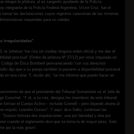
ue integra la jefatura, el ex sargento ayudante de la Policía
y integrante de la Policía Federal Argentina, Víctor Cruz, fue el
e tomar las declaraciones cuyos registros carecerían de las mínimas
ministrativas requeridas para su validez.
s irregularidades”
0, la Jefatura “me cita sin mediar ninguna orden oficial y me dan el
bilidad procesal” (Orden de jefatura Nº 37/12) por estar imputada en
al Código de Ética Bomberil permaneciendo “con sus derechos
 Salto dijo que a su pareja también la pasaron a disponibilidad procesal
do en esa cena. Y, recién ahí, “se me informa que puedo hacer un
ocimiento de que el presidente del Tribunal Sumariante es el Jefe de
 Curuchet. “Y el, a su vez, designa los miembros de este tribunal:
 forman el Cuerpo Activo – incluido Connell – pero dejando afuera al
e imputó, Leandro Gorozo”. Y aquí, dice Salto, continúan las
s: “Gorozo formula dos imputaciones: una por falsedad y otra por
onor cuando el reglamento dice que se toma la de mayor peso. Solo
me por la más grave”.