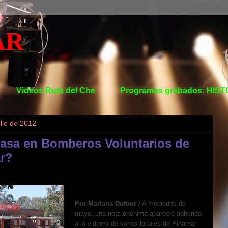
AR
Videos Ruta del Che
Programas grabados: HIS
ulio de 2012
asa en Bomberos Voluntarios de
r?
Por Mariana Dufour
/ A mediados de
mayo, una nota anónima apareció adherida
a la vidriera de varios locales de Pinamar