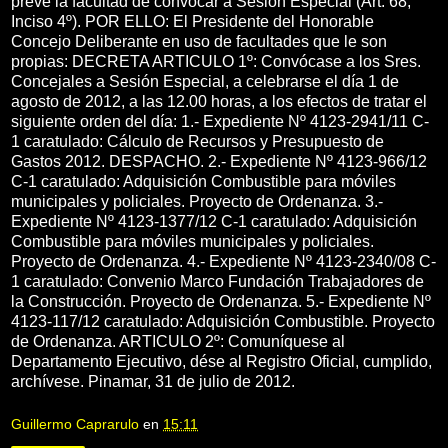
prevé la facultad de convocar a Sesión Especial (Art. 68,
Inciso 4º). POR ELLO: El Presidente del Honorable
Concejo Deliberante en uso de facultades que le son
propias: DECRETA ARTICULO 1º: Convócase a los Sres.
Concejales a Sesión Especial, a celebrarse el día 1 de
agosto de 2012, a las 12.00 horas, a los efectos de tratar el
siguiente orden del día: 1.- Expediente Nº 4123-2941/11 C-
1 caratulado: Cálculo de Recursos y Presupuesto de
Gastos 2012. DESPACHO. 2.- Expediente Nº 4123-966/12
C-1 caratulado: Adquisición Combustible para móviles
municipales y policiales. Proyecto de Ordenanza. 3.-
Expediente Nº 4123-1377/12 C-1 caratulado: Adquisición
Combustible para móviles municipales y policiales.
Proyecto de Ordenanza. 4.- Expediente Nº 4123-2340/08 C-
1 caratulado: Convenio Marco Fundación Trabajadores de
la Construcción. Proyecto de Ordenanza. 5.- Expediente Nº
4123-117/12 caratulado: Adquisición Combustible. Proyecto
de Ordenanza. ARTICULO 2º: Comuníquese al
Departamento Ejecutivo, dése al Registro Oficial, cumplido,
archívese. Pinamar, 31 de julio de 2012.
Guillermo Caprarulo
en
15:11