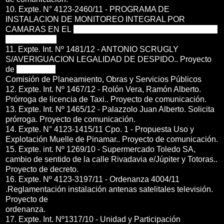
10. Expte. N° 4123-2460/11 - PROGRAMA DE
INSTALACION DE MONITOREO INTEGRAL POR
CAMARAS EN EL
TERRITORIO BONAERENSE. Proyecto
de ordenanza.
11. Expte. Int. Nº 1481/12 - ANTONIO SCRUGLY
S/AVERIGUACION LEGALIDAD DE DESPIDO.. Proyecto
de
resolución.
Comisión de Planeamiento, Obras y Servicios Públicos
12. Expte. Int. Nº 1467/12 - Rolón Vera, Ramón Alberto.
Prórroga de licencia de Taxi.. Proyecto de comunicación.
13. Expte. Int. Nº 1465/12 - Palazzolo Juan Alberto. Solicita
prórroga. Proyecto de comunicación.
14. Expte. N° 4123-1415/11 Cpo. 1 - Propuesta Uso y
Explotación Muelle de Pinamar.. Proyecto de comunicación.
15. Expte. int. Nº 1269/10 - Supermercado Toledo SA,
cambio de sentido de la calle Rivadavia e/Júpiter y Totoras..
Proyecto de decreto.
16. Expte. Nº 4123-3197/11 - Ordenanza 4004/11
.Reglamentación instalación antenas satelitales televisión.
Proyecto de
ordenanza.
17. Expte. Int. Nº1317/10 - Unidad y Participación