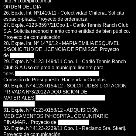
http://hcd.telpin.com.ar
ORDEN DEL DIA
26. Epxte. Int. Nº1410/11 - Colectividad Chilena. Solicita
espacio-plaza.. Proyecto de ordenanza.
27. Expte. 4123-3597/11Cpo 1 - Carilo Tennis Ranch Club
S.A. Solicita reconocimiento como entidad de bien público.
Proyecto de comunicación.
28. Expte. Int. Nº 1476/12 - MARIA EMILIA ESQUIVEL
S/SOLICITUD DE LICENCIA DE REMISSE. Proyecto
de
ordenanza.
29. Expte. Nº 4123-1494/11 Cpo. 1 - Cariló Tennis Ranch
Club S.A.Uso de predio municipal lindero para
fines
deportivos.. Proyecto de comunicación.
Comisión de Presupuesto, Hacienda y Cuentas
30. Expte. Nº 4123-0154/12 - SOLCITUDES LICITACIÓN
PRIVADA Nº3/2012 ADQUISICION DE
MATERIALES
DESCARTABLES.. Proyecto de
comunicación.
31. Expte. Nº 4123-0158/12 - ADQUISICIÓN
MEDICAMENTOS P/HOSPITAL COMUNITARIO
PINAMAR. . Proyecto de
comunicación.
32. Expte. Nº 4123-2239/11 Cpo. 1 - Reclamo Sra. Skerlj.
Proyecto de comunicación.