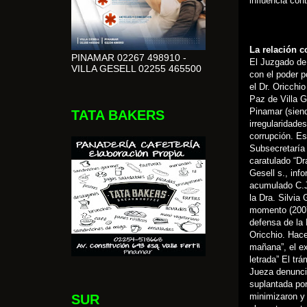
influencia con
La relación 
PINAMAR 02267 498910 -
El Juzgado de
VILLA GESELL 02255 465500
con el poder p
el Dr. Oricchi
Paz de Villa 
Pinamar (siend
TATA BAKERS
irregularidade
corrupción. Es
Subsecretaría 
caratulado “Dr
Gesell s., inf
acumulado C.J.
la Dra. Silvia
momento (2007
defensa de la 
Oricchio. Hace
mañana”, el e
letrada” El tr
Jueza denunci
suplantada por
minimizaron y
SUR