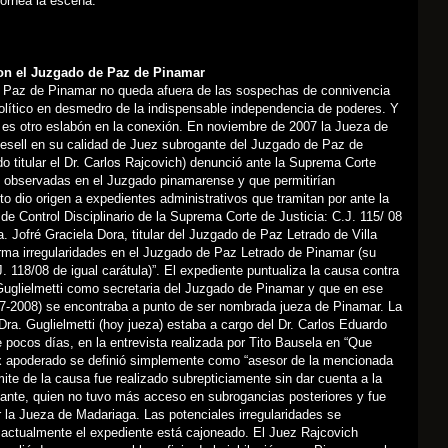
tornea la escena.
con el Juzgado de Paz de Pinamar
 Paz de Pinamar no queda afuera de las sospechas de connivencia
olítico en desmedro de la indispensable independencia de poderes. Y
o es otro eslabón en la conexión. En noviembre de 2007 la Jueza de
Gesell en su calidad de Juez subrogante del Juzgado de Paz de
o titular el Dr. Carlos Rajcovich) denunció ante la Suprema Corte
s observadas en el Juzgado pinamarense y que permitirían
to dio origen a expedientes administrativos que tramitan por ante la
de Control Disciplinario de la Suprema Corte de Justicia: C.J. 115/ 08
a. Jofré Graciela Dora, titular del Juzgado de Paz Letrado de Villa
orma irregularidades en el Juzgado de Paz Letrado de Pinamar (su
 118/08 de igual carátula)”. El expediente puntualiza la causa contra
 Guglielmetti como secretaria del Juzgado de Pinamar y que en ese
-2008) se encontraba a punto de ser nombrada jueza de Pinamar. La
Dra. Guglielmetti (hoy jueza) estaba a cargo del Dr. Carlos Eduardo
 pocos días, en la entrevista realizada por Tito Bausela en “Que
x apoderado se definió simplemente como “asesor de la mencionada
ámite de la causa fue realizado subrepticiamente sin dar cuenta a la
ante, quien no tuvo más acceso en subrogancias posteriores y fue
 la Jueza de Madariaga. Las potenciales irregularidades se
 actualmente el expediente está cajoneado. El Juez Rajcovich