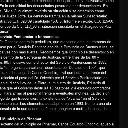
salió de escena con el beneficio de la jubilación y en Pinamar no ha
En la actualidad los denunciados pasaron a ser denunciantes. En
. Silvia Guglielmetti revertió su situación y se determinó como
 la Jueza Jofre. La denuncia tramita en la misma Subsecretaria:
trativo C.J. 328/09 caratulado “S.C.J. Informe en expte. C.J. 115-08
or cuerda C.J. 118_98 s. situación suscitada en el Juzgado de Paz
namar”.
Servicio Penitenciario bonaerense
Dr. Oricchio contra la periodista, que menciono ante las cámaras de
paso por el Servicio Penitenciario de la Provincia de Buenos Aires, se
ada vez con más fuerza. Recordemos que Oricchio se desenvolvió en
s dentro de la Secretaria de Justicia, entre fines de los 80 y
los 90. Inclusive como director del Servicio Penitenciario en 1993,
da “emergencia carcelaria” -decretada por Duhalde en 1994- que
plazo del abogado Carlos Oricchio, civil que estaba al frente del
relación al paso del Dr. Oricchio por el Servicio Penitenciario: en
en el diario Hoy de La Plata, el ministro de Justicia, Eduardo di
aba que el Gobierno destruirá 15 bastones y 4 escudos comprados
. Para armar al personal frente a eventuales motines. La decisión
go de que trascendiera la existencia de “picanas” en el Servicio
bonaerense. Los elementos se adquirieron en 1993, frente a una ola
ntesala de lo que desembocó en el sangriento motín del penal de
al Municipio de Pinamar
externo del Municipio de Pinamar, Carlos Eduardo Oricchio, acusó al