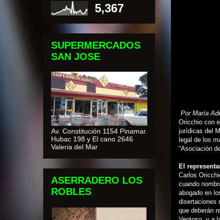
5,367
SUPERMERCADOS
SAN JOSE
Por María Ade
Oricchio con e
Av. Constitución 1154 Pinamar.
jurídicas del M
Hubac 198 y El cano 2646
legal de los m
Valeria del Mar
“Asociación de
El representa
Carlos Oricch
ASERRADERO LOS
cuando nombra
ROBLES
abogado en los
disertaciones
que deberán re
Ventoso, y a l