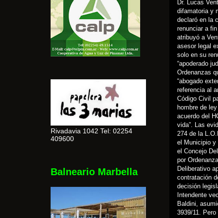
Dr. Lucas Vent
difamatoria y 
declaró en la 
renunciar a fi
atribuyó a Ven
asesor legal e
solo en su ren
“apoderado jud
Ordenanzas que
“abogado exter
referencia al 
Código Civil p
hombre de ley 
acuerdo del HC
vida”. Las evi
Rivadavia 1042 Tel: 02254
274 de la L.O.
409600
el Municipio y
el Concejo Del
por Ordenanza 
Deliberativo a
Balneario Marbella
contratación d
decisión legis
Intendente vec
Baldini, asumi
3939/11. Pero 