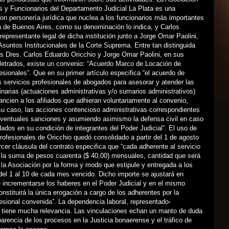
s y Funcionarios del Departamento Judicial La Plata es una
on personería jurídica que nuclea a los funcionarios más importantes
a de Buenos Aires, como su denominación lo indica, y Carlos
 representante legal de dicha institución junto a Jorge Omar Paolini,
Asuntos Institucionales de la Corte Suprema. Entre tan distinguida
los Dres. Carlos Eduardo Oricchio y Jorge Omar Paolini, en sus
letrados, existe un convenio: “Acuerdo Marco de Locación de
esionales”. Que en su primer artículo especifica “el acuerdo de
s servicios profesionales de abogados para asesorar y atender las
inarias (actuaciones administrativas y/o sumarios administrativos)
ancien a los afiliados que adhieran voluntariamente al convenio,
su caso, las acciones contencioso administrativas correspondientes
eventuales sanciones y asumiendo asimismo la defensa civil en caso
dos en su condición de integrantes del Poder Judicial”. El uso de
profesionales de Oricchio quedó consolidado a partir del 1 de agosto
rcer cláusula del contrato especifica que “cada adherente al servicio
 la suma de pesos cuarenta ($ 40,00) mensuales, cantidad que será
la Asociación por la forma y modo que estipule y entregada a los
del 1 al 10 de cada mes vencido. Dicho importe se ajustará en
 incrementarse los haberes en el Poder Judicial y en el mismo
onstituirá la única erogación a cargo de los adherentes por la
esional convenida”. La dependencia laboral, representado-
, tiene mucha relevancia. Las vinculaciones echan un manto de duda
parencia de los procesos en la Justicia bonaerense y el tráfico de