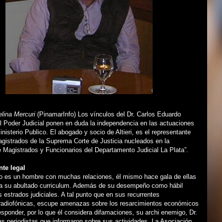
lina Mercuri
(PinamarInfo) Los vínculos del Dr. Carlos Eduardo
l Poder Judicial ponen en duda la independencia en las actuaciones
inisterio Publico. El abogado y socio de Altieri, es el representante
agistrados de la Suprema Corte de Justicia nucleados en la
 Magistrados y Funcionarios del Departamento Judicial La Plata”.
nte legal
io es un hombre con muchas relaciones, él mismo hace gala de ellas
 su abultado curriculum. Además de su desempeño como hábil
 estrados judiciales. A tal punto que en sus recurrentes
 radiofónicas, escupe amenazas sobre los resarcimientos económicos
sponder, por lo que él considera difamaciones, su archi enemigo, Dr.
as periodistas que informaron sobre sus actividades. La Asociación