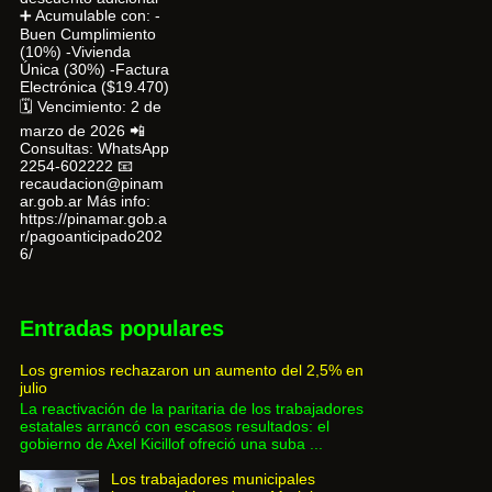
➕ Acumulable con: -
Buen Cumplimiento
(10%) -Vivienda
Única (30%) -Factura
Electrónica ($19.470)
🗓 Vencimiento: 2 de
marzo de 2026 📲
Consultas: WhatsApp
2254-602222 📧
recaudacion@pinam
ar.gob.ar Más info:
https://pinamar.gob.a
r/pagoanticipado202
6/
Entradas populares
Los gremios rechazaron un aumento del 2,5% en
julio
La reactivación de la paritaria de los trabajadores
estatales arrancó con escasos resultados: el
gobierno de Axel Kicillof ofreció una suba ...
Los trabajadores municipales