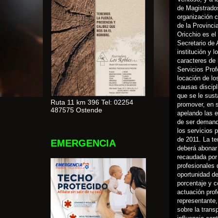
de Magistrado
organización c
de la Provinci
Oricchio es el
Secretario de 
institución y 
caracteres de 
Servicios Prof
locación de lo
causas discipl
que se le sust
Ruta 11 km 396 Tel: 02254
promover, en 
487575 Ostende
apelando las 
de ser demanda
los servicios 
de 2011. La te
EMERGENCIA
deberá abonar
recaudada por 
profesionales 
oportunidad de
porcentaje y c
actuación prof
representante
sobre la trans