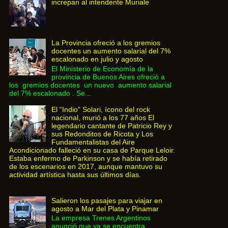
increpan al intendente Muriale
La Provincia ofreció a los gremios
docentes un aumento salarial del 7%
escalonado en julio y agosto
El Ministerio de Economía de la
provincia de Buenos Aires ofreció a
los gremios docentes un nuevo aumento salarial
del 7% escalonado . Se...
El “Indio” Solari, ícono del rock
nacional, murió a los 77 años El
legendario cantante de Patricio Rey y
sus Redonditos de Ricota y Los
Fundamentalistas del Aire
Acondicionado falleció en su casa de Parque Leloir.
Estaba enfermo de Parkinson y se había retirado
de los escenarios en 2017, aunque mantuvo su
actividad artística hasta sus últimos días.
Salieron los pasajes para viajar en
agosto a Mar del Plata y Pinamar
La empresa Trenes Argentinos
anunció que ya se encuentra