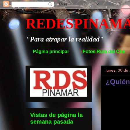
REDESPINAM
"Para atrapar la realidad"
Página principal
Fotos Ruta del Che
lunes, 30 de 
¿Quién
Vistas de página la
semana pasada