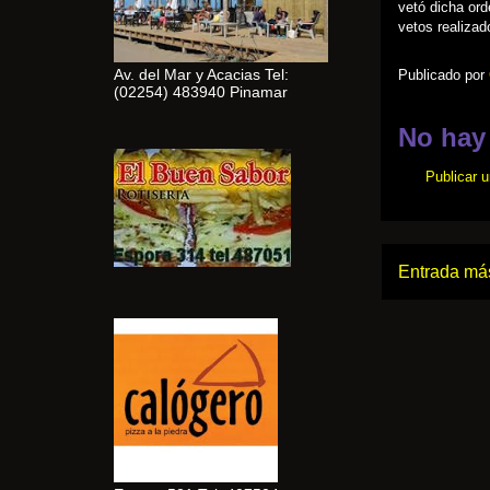
vetó dicha or
vetos realizad
Av. del Mar y Acacias Tel:
Publicado por
(02254) 483940 Pinamar
No hay
Publicar 
Entrada más