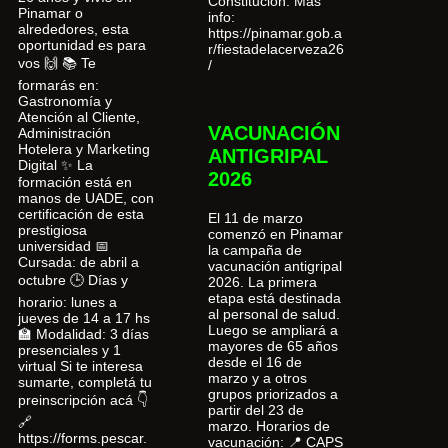
Constitución. Más
Pinamar o
info:
alrededores, esta
https://pinamar.gob.a
oportunidad es para
r/fiestadelacerveza26
vos 🙌 📚 Te
/
formarás en:
Gastronomía y
Atención al Cliente,
VACUNACIÓN
Administración
Hotelera y Marketing
ANTIGRIPAL
Digital ✨ La
2026
formación está en
manos de UADE, con
certificación de esta
El 11 de marzo
prestigiosa
comenzó en Pinamar
universidad 📅
la campaña de
Cursada: de abril a
vacunación antigripal
octubre 🕒 Días y
2026. La primera
etapa está destinada
horario: lunes a
al personal de salud.
jueves de 14 a 17 hs
Luego se ampliará a
🏫 Modalidad: 3 días
mayores de 65 años
presenciales y 1
desde el 16 de
virtual Si te interesa
marzo y a otros
sumarte, completá tu
grupos priorizados a
preinscripción acá 👇
partir del 23 de
🔗
marzo. Horarios de
https://forms.pescar.
vacunación: 📍 CAPS