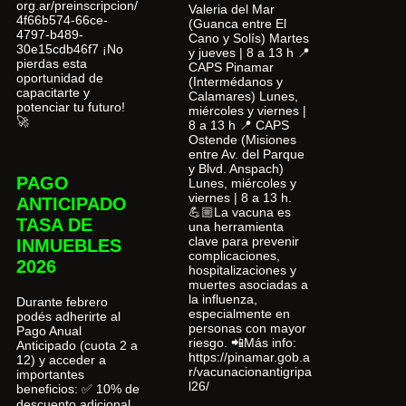
org.ar/preinscripcion/
Valeria del Mar
4f66b574-66ce-
(Guanca entre El
4797-b489-
Cano y Solís) Martes
30e15cdb46f7 ¡No
y jueves | 8 a 13 h 📍
pierdas esta
CAPS Pinamar
oportunidad de
(Intermédanos y
capacitarte y
Calamares) Lunes,
potenciar tu futuro!
miércoles y viernes |
🚀
8 a 13 h 📍 CAPS
Ostende (Misiones
entre Av. del Parque
y Blvd. Anspach)
PAGO
Lunes, miércoles y
viernes | 8 a 13 h.
ANTICIPADO
💪🏼La vacuna es
TASA DE
una herramienta
clave para prevenir
INMUEBLES
complicaciones,
2026
hospitalizaciones y
muertes asociadas a
la influenza,
Durante febrero
especialmente en
podés adherirte al
personas con mayor
Pago Anual
riesgo. 📲Más info:
Anticipado (cuota 2 a
https://pinamar.gob.a
12) y acceder a
r/vacunacionantigripa
importantes
l26/
beneficios: ✅ 10% de
descuento adicional