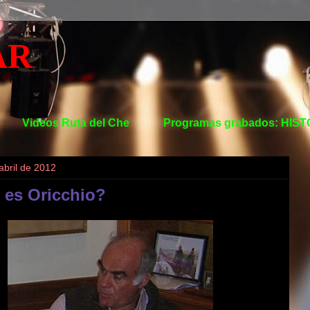
AR
Videos Ruta del Che
Programas grabados: HIS
abril de 2012
 es Oricchio?