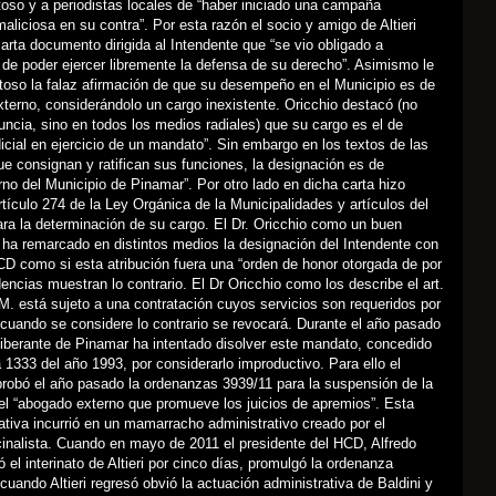
oso y a periodistas locales de “haber iniciado una campaña
maliciosa en su contra”. Por esta razón el socio y amigo de Altieri
carta documento dirigida al Intendente que “se vio obligado a
n de poder ejercer libremente la defensa de su derecho”. Asimismo le
toso la falaz afirmación de que su desempeño en el Municipio es de
xterno, considerándolo un cargo inexistente. Oricchio destacó (no
uncia, sino en todos los medios radiales) que su cargo es el de
icial en ejercicio de un mandato”. Sin embargo en los textos de las
 consignan y ratifican sus funciones, la designación es de
no del Municipio de Pinamar”. Por otro lado en dicha carta hizo
artículo 274 de la Ley Orgánica de la Municipalidades y artículos del
ara la determinación de su cargo. El Dr. Oricchio como un buen
ha remarcado en distintos medios la designación del Intendente con
D como si esta atribución fuera una “orden de honor otorgada de por
dencias muestran lo contrario. El Dr Oricchio como los describe el art.
M. está sujeto a una contratación cuyos servicios son requeridos por
 cuando se considere lo contrario se revocará. Durante el año pasado
iberante de Pinamar ha intentado disolver este mandato, concedido
1333 del año 1993, por considerarlo improductivo. Para ello el
probó el año pasado la ordenanzas 3939/11 para la suspensión de la
el “abogado externo que promueve los juicios de apremios”. Esta
lativa incurrió en un mamarracho administrativo creado por el
inalista. Cuando en mayo de 2011 el presidente del HCD, Alfredo
ó el interinato de Altieri por cinco días, promulgó la ordenanza
cuando Altieri regresó obvió la actuación administrativa de Baldini y