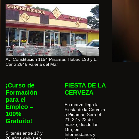
Av. Constitución 1154 Pinamar. Hubac 198 y El
Cano 2646 Valeria del Mar
¡Curso de
FIESTA DE LA
Formación
CERVEZA
para el
En marzo llega la
Empleo –
Fiesta de la Cerveza
100%
a Pinamar. Será el
21, 22 y 23 de
Gratuito!
marzo, desde las
18h, en
Si tenés entre 17 y
Intermédanos y
26 años y vivís en