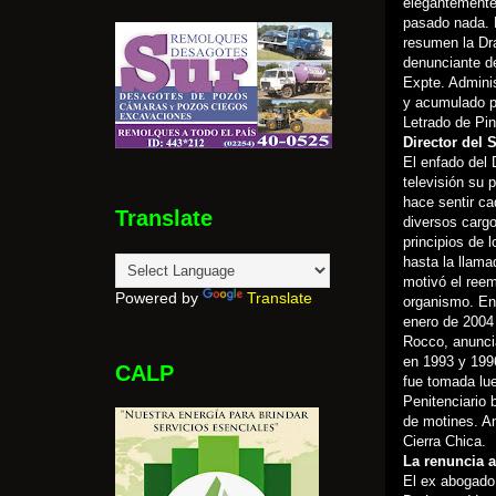
elegantemente 
pasado nada. 
resumen la Dra
denunciante de
Expte. Adminis
y acumulado p
Letrado de Pi
Director del 
El enfado del 
televisión su 
hace sentir c
Translate
diversos cargo
principios de 
hasta la llama
motivó el reem
Powered by
Translate
organismo. En 
enero de 2004 
Rocco, anunci
en 1993 y 1996
CALP
fue tomada lue
Penitenciario 
de motines. A
Cierra Chica.
La renuncia 
El ex abogado 