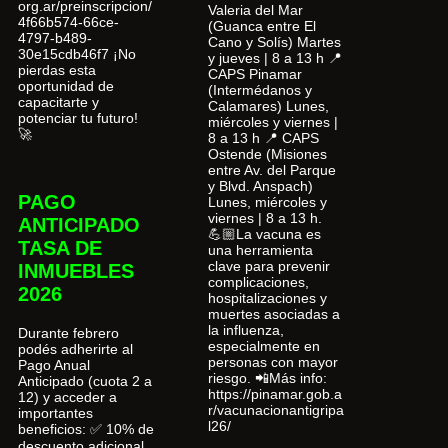
org.ar/preinscripcion/
Valeria del Mar
4f66b574-66ce-
(Guanca entre El
4797-b489-
Cano y Solís) Martes
30e15cdb46f7 ¡No
y jueves | 8 a 13 h 📍
pierdas esta
CAPS Pinamar
oportunidad de
(Intermédanos y
capacitarte y
Calamares) Lunes,
potenciar tu futuro!
miércoles y viernes |
🚀
8 a 13 h 📍 CAPS
Ostende (Misiones
entre Av. del Parque
y Blvd. Anspach)
PAGO
Lunes, miércoles y
viernes | 8 a 13 h.
ANTICIPADO
💪🏼La vacuna es
TASA DE
una herramienta
clave para prevenir
INMUEBLES
complicaciones,
2026
hospitalizaciones y
muertes asociadas a
la influenza,
Durante febrero
especialmente en
podés adherirte al
personas con mayor
Pago Anual
riesgo. 📲Más info:
Anticipado (cuota 2 a
https://pinamar.gob.a
12) y acceder a
r/vacunacionantigripa
importantes
l26/
beneficios: ✅ 10% de
descuento adicional