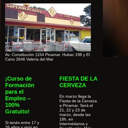
Av. Constitución 1154 Pinamar. Hubac 198 y El
Cano 2646 Valeria del Mar
¡Curso de
FIESTA DE LA
Formación
CERVEZA
para el
En marzo llega la
Empleo –
Fiesta de la Cerveza
100%
a Pinamar. Será el
21, 22 y 23 de
Gratuito!
marzo, desde las
18h, en
Si tenés entre 17 y
Intermédanos y
26 años y vivís en