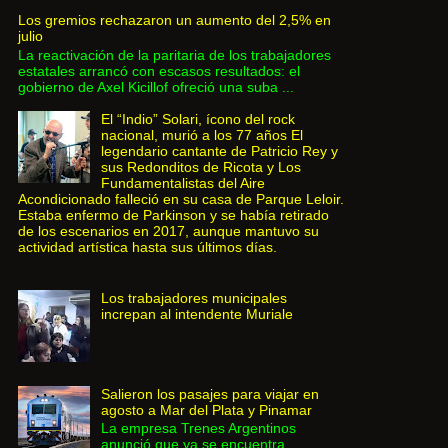
Los gremios rechazaron un aumento del 2,5% en
julio
La reactivación de la paritaria de los trabajadores
estatales arrancó con escasos resultados: el
gobierno de Axel Kicillof ofreció una suba ...
El “Indio” Solari, ícono del rock
nacional, murió a los 77 años El
legendario cantante de Patricio Rey y
sus Redonditos de Ricota y Los
Fundamentalistas del Aire
Acondicionado falleció en su casa de Parque Leloir.
Estaba enfermo de Parkinson y se había retirado
de los escenarios en 2017, aunque mantuvo su
actividad artística hasta sus últimos días.
Los trabajadores municipales
increpan al intendente Muriale
Salieron los pasajes para viajar en
agosto a Mar del Plata y Pinamar
La empresa Trenes Argentinos
anunció que ya se encuentra