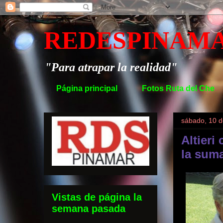
REDESPINAM
"Para atrapar la realidad"
Página principal
Fotos Ruta del Che
sábado, 10 
Altieri
la suma
Vistas de página la
semana pasada