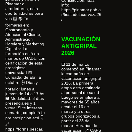
Constitución. Más
Pinamar o
info:
alrededores, esta
https://pinamar.gob.a
oportunidad es para
r/fiestadelacerveza26
vos 🙌 📚 Te
/
formarás en:
Gastronomía y
Atención al Cliente,
VACUNACIÓN
Administración
Hotelera y Marketing
ANTIGRIPAL
Digital ✨ La
2026
formación está en
manos de UADE, con
certificación de esta
El 11 de marzo
prestigiosa
comenzó en Pinamar
universidad 📅
la campaña de
Cursada: de abril a
vacunación antigripal
octubre 🕒 Días y
2026. La primera
etapa está destinada
horario: lunes a
al personal de salud.
jueves de 14 a 17 hs
Luego se ampliará a
🏫 Modalidad: 3 días
mayores de 65 años
presenciales y 1
desde el 16 de
virtual Si te interesa
marzo y a otros
sumarte, completá tu
grupos priorizados a
preinscripción acá 👇
partir del 23 de
🔗
marzo. Horarios de
https://forms.pescar.
vacunación: 📍 CAPS