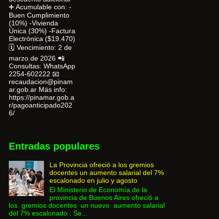
➕ Acumulable con: -
Buen Cumplimiento
(10%) -Vivienda
Única (30%) -Factura
Electrónica ($19.470)
🗓 Vencimiento: 2 de
marzo de 2026 📲
Consultas: WhatsApp
2254-602222 📧
recaudacion@pinam
ar.gob.ar Más info:
https://pinamar.gob.a
r/pagoanticipado202
6/
Entradas populares
La Provincia ofreció a los gremios
docentes un aumento salarial del 7%
escalonado en julio y agosto
El Ministerio de Economía de la
provincia de Buenos Aires ofreció a
los gremios docentes un nuevo aumento salarial
del 7% escalonado . Se...