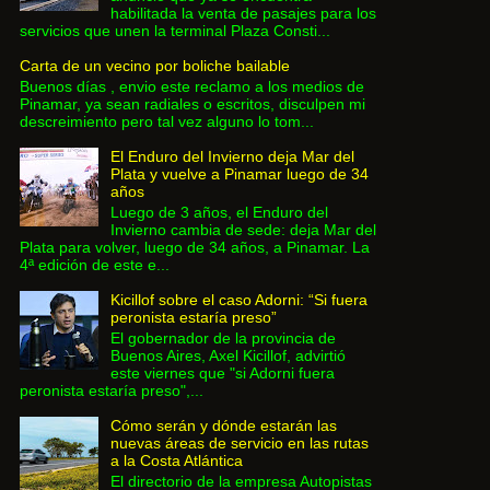
habilitada la venta de pasajes para los
servicios que unen la terminal Plaza Consti...
Carta de un vecino por boliche bailable
Buenos días , envio este reclamo a los medios de
Pinamar, ya sean radiales o escritos, disculpen mi
descreimiento pero tal vez alguno lo tom...
El Enduro del Invierno deja Mar del
Plata y vuelve a Pinamar luego de 34
años
Luego de 3 años, el Enduro del
Invierno cambia de sede: deja Mar del
Plata para volver, luego de 34 años, a Pinamar. La
4ª edición de este e...
Kicillof sobre el caso Adorni: “Si fuera
peronista estaría preso”
El gobernador de la provincia de
Buenos Aires, Axel Kicillof, advirtió
este viernes que "si Adorni fuera
peronista estaría preso",...
Cómo serán y dónde estarán las
nuevas áreas de servicio en las rutas
a la Costa Atlántica
El directorio de la empresa Autopistas