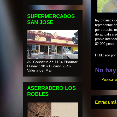
SUPERMERCADOS
ley orgánica d
SAN JOSE
representación
por su auto, m
de actualizar
propio intende
82.000 pesos
Publicado por
Av. Constitución 1154 Pinamar.
Hubac 198 y El cano 2646
No hay
Valeria del Mar
Publicar 
ASERRADERO LOS
ROBLES
Entrada más