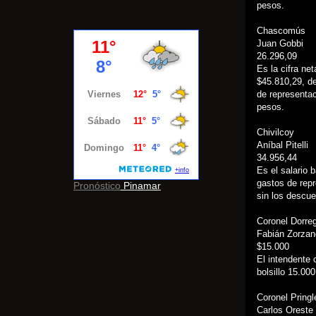
pesos.
Chascomús
Juan Gobbi
26.296,09
Es la cifra ne
$45.810,29, d
de representac
pesos.
Chivilcoy
Aníbal Pitelli
34.956,44
Es el salario 
gastos de repr
Pronóstico
Pinamar
sin los descue
Coronel Dorre
Fabián Zorzan
$15.000
El intendente
bolsillo 15.00
Coronel Pringl
Carlos Oreste