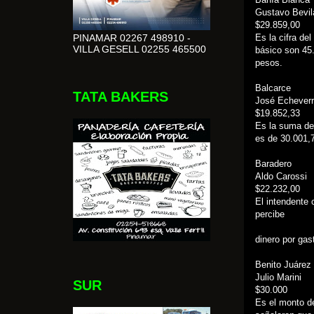
Gustavo Bevi
$29.859,00
PINAMAR 02267 498910 -
Es la cifra de
VILLA GESELL 02255 465500
básico son 45
pesos.
Balcarce
TATA BAKERS
José Echeverr
$19.852,33
Es la suma de 
es de 30.001,
Baradero
Aldo Carossi
$22.232,00
El intendente 
percibe
dinero por gas
Benito Juárez
Julio Marini
SUR
$30.000
Es el monto de