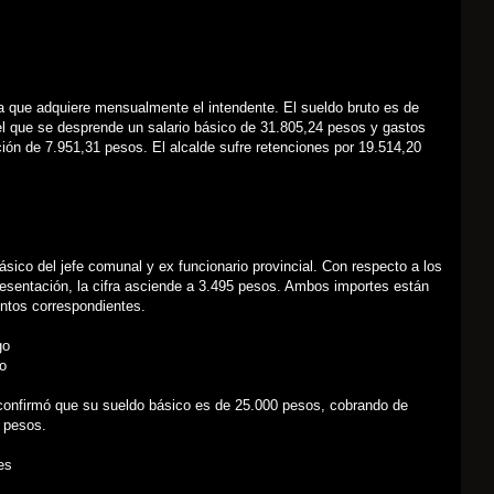
ta que adquiere mensualmente el intendente. El sueldo bruto es de
el que se desprende un salario básico de 31.805,24 pesos y gastos
ión de 7.951,31 pesos. El alcalde sufre retenciones por 19.514,20
básico del jefe comunal y ex funcionario provincial. Con respecto a los
esentación, la cifra asciende a 3.495 pesos. Ambos importes están
ntos correspondientes.
go
o
 confirmó que su sueldo básico es de 25.000 pesos, cobrando de
0 pesos.
es