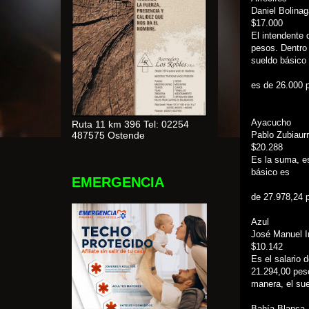
Daniel Bolinag
$17.000
El intendente 
pesos. Dentro 
sueldo básico
es de 26.000 
Ayacucho
Ruta 11 km 396 Tel: 02254
487575 Ostende
Pablo Zubiaur
$20.288
Es la suma, es
básico es
EMERGENCIA
de 27.978,24 
Azul
José Manuel I
$10.142
Es el salario 
21.294,00 pes
manera, el sue
Bahía Blanca