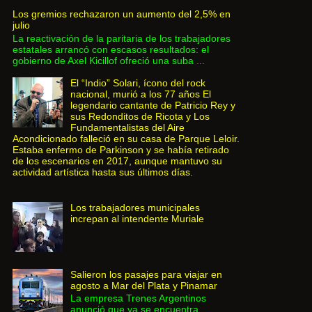
Los gremios rechazaron un aumento del 2,5% en
julio
La reactivación de la paritaria de los trabajadores
estatales arrancó con escasos resultados: el
gobierno de Axel Kicillof ofreció una suba ...
El “Indio” Solari, ícono del rock
nacional, murió a los 77 años El
legendario cantante de Patricio Rey y
sus Redonditos de Ricota y Los
Fundamentalistas del Aire
Acondicionado falleció en su casa de Parque Leloir.
Estaba enfermo de Parkinson y se había retirado
de los escenarios en 2017, aunque mantuvo su
actividad artística hasta sus últimos días.
Los trabajadores municipales
increpan al intendente Muriale
Salieron los pasajes para viajar en
agosto a Mar del Plata y Pinamar
La empresa Trenes Argentinos
anunció que ya se encuentra