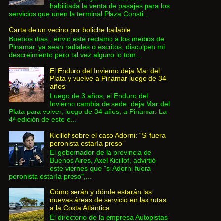
habilitada la venta de pasajes para los
servicios que unen la terminal Plaza Consti...
Carta de un vecino por boliche bailable
Buenos días , envio este reclamo a los medios de
Pinamar, ya sean radiales o escritos, disculpen mi
descreimiento pero tal vez alguno lo tom...
El Enduro del Invierno deja Mar del
Plata y vuelve a Pinamar luego de 34
años
Luego de 3 años, el Enduro del
Invierno cambia de sede: deja Mar del
Plata para volver, luego de 34 años, a Pinamar. La
4ª edición de este e...
Kicillof sobre el caso Adorni: “Si fuera
peronista estaría preso”
El gobernador de la provincia de
Buenos Aires, Axel Kicillof, advirtió
este viernes que "si Adorni fuera
peronista estaría preso",...
Cómo serán y dónde estarán las
nuevas áreas de servicio en las rutas
a la Costa Atlántica
El directorio de la empresa Autopistas