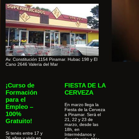
Av. Constitución 1154 Pinamar. Hubac 198 y El
Cano 2646 Valeria del Mar
¡Curso de
FIESTA DE LA
Formación
CERVEZA
para el
En marzo llega la
Empleo –
Fiesta de la Cerveza
100%
a Pinamar. Será el
21, 22 y 23 de
Gratuito!
marzo, desde las
18h, en
Si tenés entre 17 y
Intermédanos y
26 años y vivís en