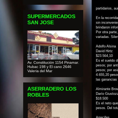
partidarios, a
SUPERMERCADOS
En la recorrid
SAN JOSE
sin inconveni
brindaron info
Por otra parte
variadas. Sile
Adolfo Alsina
David Hirtz
$23.564,10
Es el sueldo d
Av. Constitución 1154 Pinamar.
pesos; por ant
Hubac 198 y El cano 2646
pesos; por asi
Valeria del Mar
4.655,20 peso
las ganancias 
ASERRADERO LOS
Almirante Bro
Darío Giustozz
ROBLES
$18.500
Es el neto que
pesos. Del tot
Arrecifes