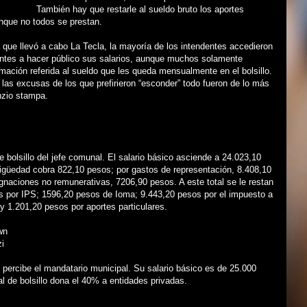
También hay que restarle al sueldo bruto los aportes
unque no todos se prestan.
a que llevó a cabo La Tecla, la mayoría de los intendentes accedieron
entes a hacer público sus salarios, aunque muchos solamente
rmación referida al sueldo que les queda mensualmente en el bolsillo.
, las excusas de los que prefirieron “esconder” todo fueron de lo más
nzio stampa.
e bolsillo del jefe comunal. El salario básico asciende a 24.023,10
igüedad cobra 822,10 pesos; por gastos de representación, 8.408,10
gnaciones no remunerativas, 7206,90 pesos. A este total se le restan
s por IPS; 1596,20 pesos de Ioma; 9.443,20 pesos por el impuesto a
y 1.201,20 pesos por aportes particulares.
wn
i
 percibe el mandatario municipal. Su salario básico es de 25.000
al de bolsillo dona el 40% a entidades privadas.