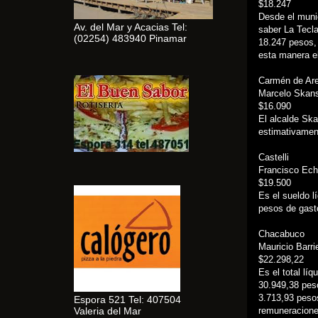
$18.247
Desde el muni
Av. del Mar y Acacias Tel:
saber La Tecla
(02254) 483940 Pinamar
18.247 pesos,
esta manera el
Carmén de Ar
Marcelo Skans
$16.090
El alcalde Ska
estimativament
Castelli
Francisco Ech
$19.500
Es el sueldo l
pesos de gast
Chacabuco
Mauricio Barri
$22.298,22
Es el total lí
30.949,38 peso
3.713,93 pesos
Espora 521 Tel: 407504
Valeria del Mar
remuneracione