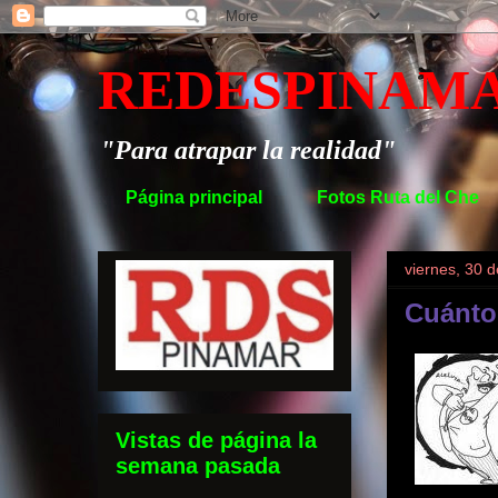
REDESPINAM
"Para atrapar la realidad"
Página principal
Fotos Ruta del Che
viernes, 30 
Cuánto
Vistas de página la
semana pasada