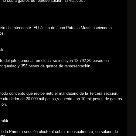
“no cobra gastos de representación, sí viáticos”.
eto del intendente. El básico de Juan Patricio Mussi asciende a
os.
ck
to del jefe comunal, en elcual se incluyen 12.792,20 pesos en
ntigüedad y 353 pesos de gastos de representación.
r todo concepto que recibe neto el mandatario de la Tercera sección.
e alrededor de 20.000 mil pesos,y cuenta con 10 mil pesos de gastos
ión.
roldi
de la Primera sección electoral cobra, mensualmente, un salario de