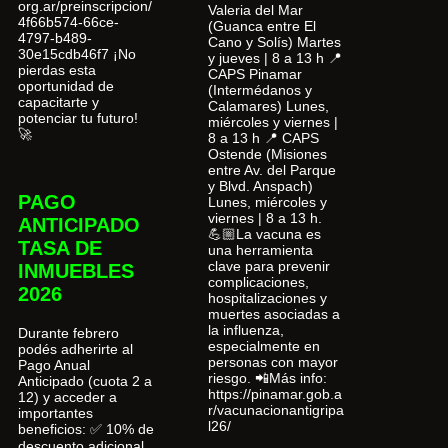
org.ar/preinscripcion/
Valeria del Mar
4f66b574-66ce-
(Guanca entre El
4797-b489-
Cano y Solís) Martes
30e15cdb46f7 ¡No
y jueves | 8 a 13 h 📍
pierdas esta
CAPS Pinamar
oportunidad de
(Intermédanos y
capacitarte y
Calamares) Lunes,
potenciar tu futuro!
miércoles y viernes |
🚀
8 a 13 h 📍 CAPS
Ostende (Misiones
entre Av. del Parque
y Blvd. Anspach)
PAGO
Lunes, miércoles y
viernes | 8 a 13 h.
ANTICIPADO
💪🏼La vacuna es
TASA DE
una herramienta
clave para prevenir
INMUEBLES
complicaciones,
2026
hospitalizaciones y
muertes asociadas a
la influenza,
Durante febrero
especialmente en
podés adherirte al
personas con mayor
Pago Anual
riesgo. 📲Más info:
Anticipado (cuota 2 a
https://pinamar.gob.a
12) y acceder a
r/vacunacionantigripa
importantes
l26/
beneficios: ✅ 10% de
descuento adicional