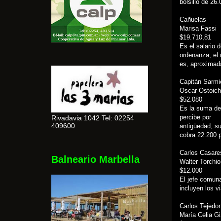
bolsillo de 26
Cañuelas
Marisa Fassi
$19.710,81
Es el salario 
ordenanza, el 
es, aproximad
Capitán Sarmi
Oscar Ostoich
$52.080
Es la suma de 
percibe por
Rivadavia 1042 Tel: 02254
409600
antigüedad, su
cobra 22.200 
Carlos Casare
Balneario Marbella
Walter Torchio
$12.000
El jefe comuna
incluyen los v
Carlos Tejedor
María Celia Gi