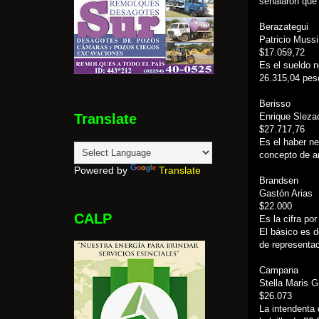
señalaron que 
Berazategui
Patricio Mussi
$17.059,72
Es el sueldo n
26.315,04 pes
Berisso
Translate
Enrique Sleza
$27.717,76
Es el haber ne
concepto de a
Powered by
Translate
Brandsen
Gastón Arias
$22.000
CALP
Es la cifra po
El básico es d
de representac
Campana
Stella Maris Gi
$26.073
La intendenta 