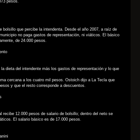
.073 pesos.
de bolsillo que percibe la intendenta. Desde el año 2007, a raíz de
municipio no paga gastos de representación, ni viáticos. El básico
amente, de 24.000 pesos.
ento
la dieta del intendente más los gastos de representación y lo que
ma cercana a los cuatro mil pesos. Ostoich dijo a La Tecla que
pesos y que el resto corresponde a descuentos.
s
l recibe 12.000 pesos de salario de bolsillo; dentro del neto se
iáticos. El salario básico es de 17.000 pesos.
anini