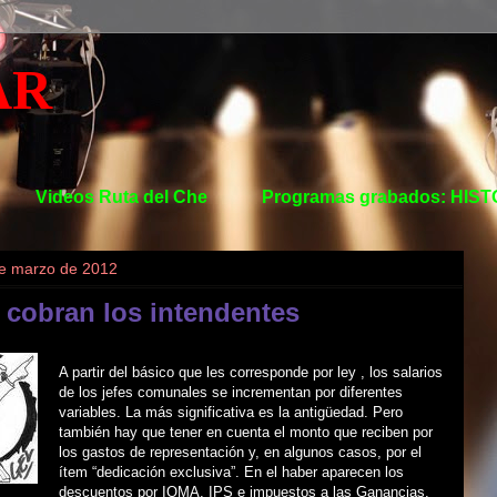
AR
Videos Ruta del Che
Programas grabados: HIS
de marzo de 2012
 cobran los intendentes
A partir del básico que les corresponde por ley , los salarios
de los jefes comunales se incrementan por diferentes
variables. La más significativa es la antigüedad. Pero
también hay que tener en cuenta el monto que reciben por
los gastos de representación y, en algunos casos, por el
ítem “dedicación exclusiva”. En el haber aparecen los
descuentos por IOMA, IPS e impuestos a las Ganancias.