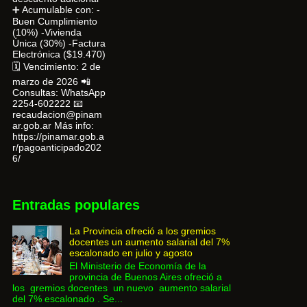
➕ Acumulable con: -
Buen Cumplimiento
(10%) -Vivienda
Única (30%) -Factura
Electrónica ($19.470)
🗓 Vencimiento: 2 de
marzo de 2026 📲
Consultas: WhatsApp
2254-602222 📧
recaudacion@pinam
ar.gob.ar Más info:
https://pinamar.gob.a
r/pagoanticipado202
6/
Entradas populares
La Provincia ofreció a los gremios
docentes un aumento salarial del 7%
escalonado en julio y agosto
El Ministerio de Economía de la
provincia de Buenos Aires ofreció a
los gremios docentes un nuevo aumento salarial
del 7% escalonado . Se...