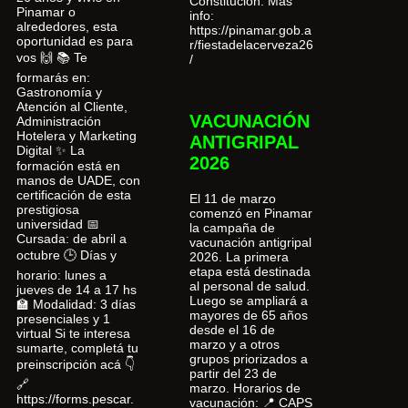
Constitución. Más
Pinamar o
info:
alrededores, esta
https://pinamar.gob.a
oportunidad es para
r/fiestadelacerveza26
vos 🙌 📚 Te
/
formarás en:
Gastronomía y
Atención al Cliente,
VACUNACIÓN
Administración
Hotelera y Marketing
ANTIGRIPAL
Digital ✨ La
2026
formación está en
manos de UADE, con
certificación de esta
El 11 de marzo
prestigiosa
comenzó en Pinamar
universidad 📅
la campaña de
Cursada: de abril a
vacunación antigripal
octubre 🕒 Días y
2026. La primera
etapa está destinada
horario: lunes a
al personal de salud.
jueves de 14 a 17 hs
Luego se ampliará a
🏫 Modalidad: 3 días
mayores de 65 años
presenciales y 1
desde el 16 de
virtual Si te interesa
marzo y a otros
sumarte, completá tu
grupos priorizados a
preinscripción acá 👇
partir del 23 de
🔗
marzo. Horarios de
https://forms.pescar.
vacunación: 📍 CAPS