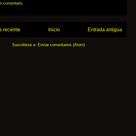
un comentario
 reciente
Inicio
Entrada antigua
Suscribirse a:
Enviar comentarios (Atom)