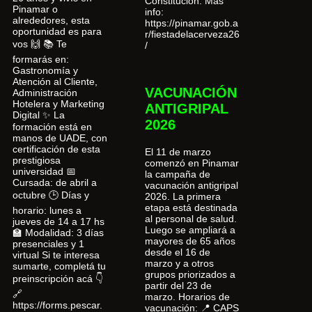
Constitución. Más
Pinamar o
info:
alrededores, esta
https://pinamar.gob.a
oportunidad es para
r/fiestadelacerveza26
vos 🙌 📚 Te
/
formarás en:
Gastronomía y
Atención al Cliente,
VACUNACIÓN
Administración
Hotelera y Marketing
ANTIGRIPAL
Digital ✨ La
2026
formación está en
manos de UADE, con
certificación de esta
El 11 de marzo
prestigiosa
comenzó en Pinamar
universidad 📅
la campaña de
Cursada: de abril a
vacunación antigripal
octubre 🕒 Días y
2026. La primera
etapa está destinada
horario: lunes a
al personal de salud.
jueves de 14 a 17 hs
Luego se ampliará a
🏫 Modalidad: 3 días
mayores de 65 años
presenciales y 1
desde el 16 de
virtual Si te interesa
marzo y a otros
sumarte, completá tu
grupos priorizados a
preinscripción acá 👇
partir del 23 de
🔗
marzo. Horarios de
https://forms.pescar.
vacunación: 📍 CAPS