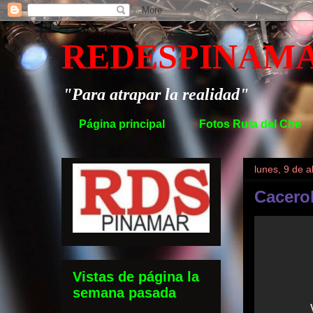
REDESPINAM
"Para atrapar la realidad"
Página principal
Fotos Ruta del Che
lunes, 9 de a
Cacero
Vistas de página la
semana pasada