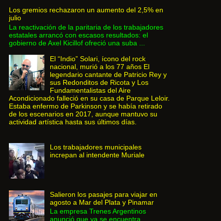
Los gremios rechazaron un aumento del 2,5% en
julio
La reactivación de la paritaria de los trabajadores
estatales arrancó con escasos resultados: el
gobierno de Axel Kicillof ofreció una suba ...
El “Indio” Solari, ícono del rock
nacional, murió a los 77 años El
legendario cantante de Patricio Rey y
sus Redonditos de Ricota y Los
Fundamentalistas del Aire
Acondicionado falleció en su casa de Parque Leloir.
Estaba enfermo de Parkinson y se había retirado
de los escenarios en 2017, aunque mantuvo su
actividad artística hasta sus últimos días.
Los trabajadores municipales
increpan al intendente Muriale
Salieron los pasajes para viajar en
agosto a Mar del Plata y Pinamar
La empresa Trenes Argentinos
anunció que ya se encuentra