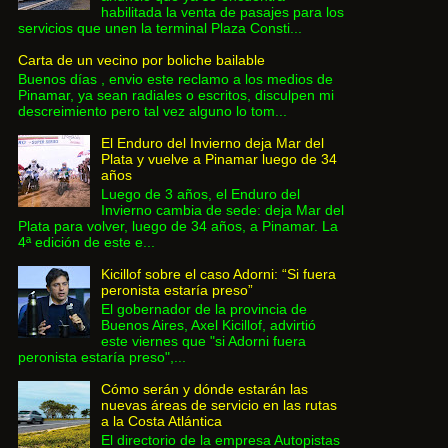
habilitada la venta de pasajes para los
servicios que unen la terminal Plaza Consti...
Carta de un vecino por boliche bailable
Buenos días , envio este reclamo a los medios de
Pinamar, ya sean radiales o escritos, disculpen mi
descreimiento pero tal vez alguno lo tom...
El Enduro del Invierno deja Mar del
Plata y vuelve a Pinamar luego de 34
años
Luego de 3 años, el Enduro del
Invierno cambia de sede: deja Mar del
Plata para volver, luego de 34 años, a Pinamar. La
4ª edición de este e...
Kicillof sobre el caso Adorni: “Si fuera
peronista estaría preso”
El gobernador de la provincia de
Buenos Aires, Axel Kicillof, advirtió
este viernes que "si Adorni fuera
peronista estaría preso",...
Cómo serán y dónde estarán las
nuevas áreas de servicio en las rutas
a la Costa Atlántica
El directorio de la empresa Autopistas