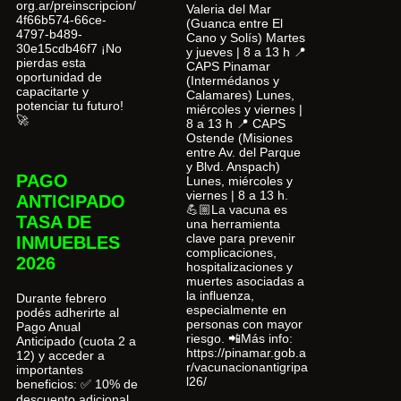
org.ar/preinscripcion/
Valeria del Mar
4f66b574-66ce-
(Guanca entre El
4797-b489-
Cano y Solís) Martes
30e15cdb46f7 ¡No
y jueves | 8 a 13 h 📍
pierdas esta
CAPS Pinamar
oportunidad de
(Intermédanos y
capacitarte y
Calamares) Lunes,
potenciar tu futuro!
miércoles y viernes |
🚀
8 a 13 h 📍 CAPS
Ostende (Misiones
entre Av. del Parque
y Blvd. Anspach)
PAGO
Lunes, miércoles y
viernes | 8 a 13 h.
ANTICIPADO
💪🏼La vacuna es
TASA DE
una herramienta
clave para prevenir
INMUEBLES
complicaciones,
2026
hospitalizaciones y
muertes asociadas a
la influenza,
Durante febrero
especialmente en
podés adherirte al
personas con mayor
Pago Anual
riesgo. 📲Más info:
Anticipado (cuota 2 a
https://pinamar.gob.a
12) y acceder a
r/vacunacionantigripa
importantes
l26/
beneficios: ✅ 10% de
descuento adicional