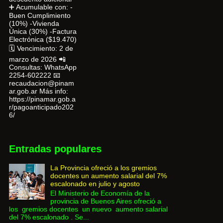
➕ Acumulable con: -
Buen Cumplimiento
(10%) -Vivienda
Única (30%) -Factura
Electrónica ($19.470)
🗓 Vencimiento: 2 de
marzo de 2026 📲
Consultas: WhatsApp
2254-602222 📧
recaudacion@pinam
ar.gob.ar Más info:
https://pinamar.gob.a
r/pagoanticipado202
6/
Entradas populares
La Provincia ofreció a los gremios
docentes un aumento salarial del 7%
escalonado en julio y agosto
El Ministerio de Economía de la
provincia de Buenos Aires ofreció a
los gremios docentes un nuevo aumento salarial
del 7% escalonado . Se...