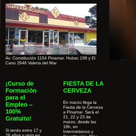
Av. Constitución 1154 Pinamar. Hubac 198 y El
Cano 2646 Valeria del Mar
¡Curso de
FIESTA DE LA
Formación
CERVEZA
para el
En marzo llega la
Empleo –
Fiesta de la Cerveza
100%
a Pinamar. Será el
21, 22 y 23 de
Gratuito!
marzo, desde las
18h, en
Si tenés entre 17 y
Intermédanos y
26 años y vivís en