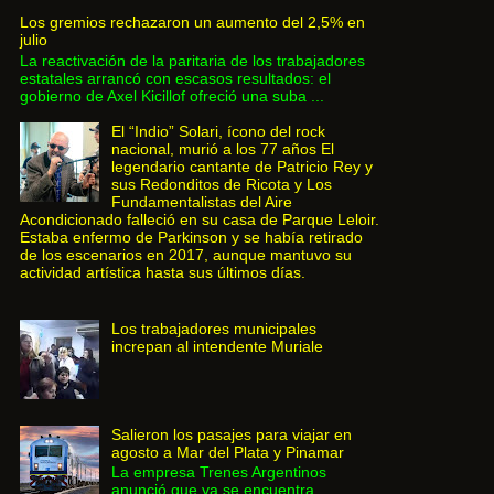
Los gremios rechazaron un aumento del 2,5% en
julio
La reactivación de la paritaria de los trabajadores
estatales arrancó con escasos resultados: el
gobierno de Axel Kicillof ofreció una suba ...
El “Indio” Solari, ícono del rock
nacional, murió a los 77 años El
legendario cantante de Patricio Rey y
sus Redonditos de Ricota y Los
Fundamentalistas del Aire
Acondicionado falleció en su casa de Parque Leloir.
Estaba enfermo de Parkinson y se había retirado
de los escenarios en 2017, aunque mantuvo su
actividad artística hasta sus últimos días.
Los trabajadores municipales
increpan al intendente Muriale
Salieron los pasajes para viajar en
agosto a Mar del Plata y Pinamar
La empresa Trenes Argentinos
anunció que ya se encuentra