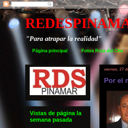
REDESPINAM
"Para atrapar la realidad"
Página principal
Fotos Ruta del Che
viernes, 27 d
Por el
Vistas de página la
semana pasada