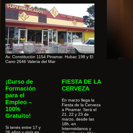
Av. Constitución 1154 Pinamar. Hubac 198 y El
Cano 2646 Valeria del Mar
¡Curso de
FIESTA DE LA
Formación
CERVEZA
para el
En marzo llega la
Empleo –
Fiesta de la Cerveza
100%
a Pinamar. Será el
21, 22 y 23 de
Gratuito!
marzo, desde las
18h, en
Si tenés entre 17 y
Intermédanos y
26 años y vivís en