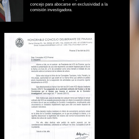
concejo para abocarse en exclusividad a la
comisión investigadora.