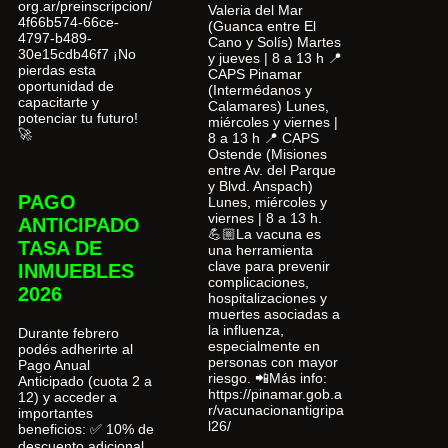
org.ar/preinscripcion/
Valeria del Mar
4f66b574-66ce-
(Guanca entre El
4797-b489-
Cano y Solís) Martes
30e15cdb46f7 ¡No
y jueves | 8 a 13 h 📍
pierdas esta
CAPS Pinamar
oportunidad de
(Intermédanos y
capacitarte y
Calamares) Lunes,
potenciar tu futuro!
miércoles y viernes |
🚀
8 a 13 h 📍 CAPS
Ostende (Misiones
entre Av. del Parque
y Blvd. Anspach)
PAGO
Lunes, miércoles y
viernes | 8 a 13 h.
ANTICIPADO
💪🏼La vacuna es
TASA DE
una herramienta
clave para prevenir
INMUEBLES
complicaciones,
2026
hospitalizaciones y
muertes asociadas a
la influenza,
Durante febrero
especialmente en
podés adherirte al
personas con mayor
Pago Anual
riesgo. 📲Más info:
Anticipado (cuota 2 a
https://pinamar.gob.a
12) y acceder a
r/vacunacionantigripa
importantes
l26/
beneficios: ✅ 10% de
descuento adicional