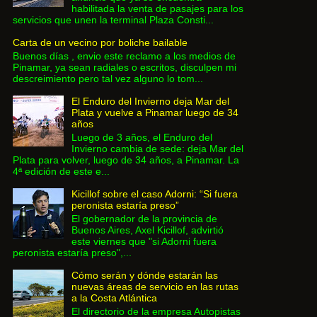
habilitada la venta de pasajes para los
servicios que unen la terminal Plaza Consti...
Carta de un vecino por boliche bailable
Buenos días , envio este reclamo a los medios de
Pinamar, ya sean radiales o escritos, disculpen mi
descreimiento pero tal vez alguno lo tom...
El Enduro del Invierno deja Mar del
Plata y vuelve a Pinamar luego de 34
años
Luego de 3 años, el Enduro del
Invierno cambia de sede: deja Mar del
Plata para volver, luego de 34 años, a Pinamar. La
4ª edición de este e...
Kicillof sobre el caso Adorni: “Si fuera
peronista estaría preso”
El gobernador de la provincia de
Buenos Aires, Axel Kicillof, advirtió
este viernes que "si Adorni fuera
peronista estaría preso",...
Cómo serán y dónde estarán las
nuevas áreas de servicio en las rutas
a la Costa Atlántica
El directorio de la empresa Autopistas