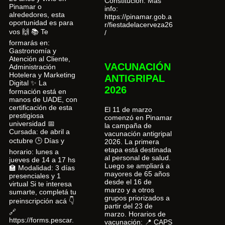
Constitución. Más
Pinamar o
info:
alrededores, esta
https://pinamar.gob.a
oportunidad es para
r/fiestadelacerveza26
vos 🙌 📚 Te
/
formarás en:
Gastronomía y
Atención al Cliente,
VACUNACIÓN
Administración
Hotelera y Marketing
ANTIGRIPAL
Digital ✨ La
2026
formación está en
manos de UADE, con
certificación de esta
El 11 de marzo
prestigiosa
comenzó en Pinamar
universidad 📅
la campaña de
Cursada: de abril a
vacunación antigripal
octubre 🕒 Días y
2026. La primera
etapa está destinada
horario: lunes a
al personal de salud.
jueves de 14 a 17 hs
Luego se ampliará a
🏫 Modalidad: 3 días
mayores de 65 años
presenciales y 1
desde el 16 de
virtual Si te interesa
marzo y a otros
sumarte, completá tu
grupos priorizados a
preinscripción acá 👇
partir del 23 de
🔗
marzo. Horarios de
https://forms.pescar.
vacunación: 📍 CAPS