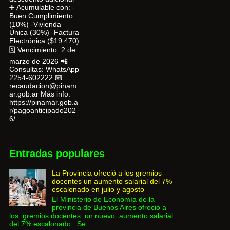
➕ Acumulable con: -
Buen Cumplimiento
(10%) -Vivienda
Única (30%) -Factura
Electrónica ($19.470)
🗓 Vencimiento: 2 de
marzo de 2026 📲
Consultas: WhatsApp
2254-602222 📧
recaudacion@pinam
ar.gob.ar Más info:
https://pinamar.gob.a
r/pagoanticipado202
6/
Entradas populares
La Provincia ofreció a los gremios
docentes un aumento salarial del 7%
escalonado en julio y agosto
El Ministerio de Economía de la
provincia de Buenos Aires ofreció a
los gremios docentes un nuevo aumento salarial
del 7% escalonado . Se...