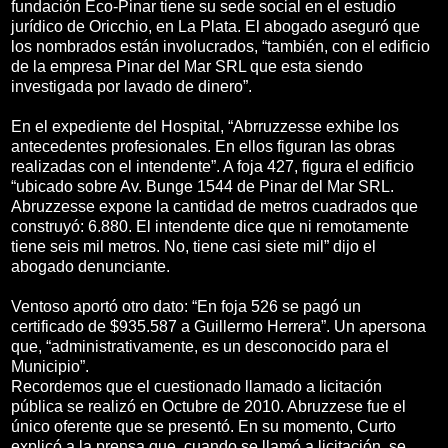
fundación Eco-Pinar tiene su sede social en el estudio
jurídico de Oricchio, en La Plata. El abogado aseguró que
los nombrados están involucrados, “también, con el edificio
de la empresa Pinar del Mar SRL que esta siendo
investigada por lavado de dinero”.
En el expediente del Hospital, “Abrruzzesse exhibe los
antecedentes profesionales. En ellos figuran las obras
realizadas con el intendente”. A foja 427, figura el edificio
“ubicado sobre Av. Bunge 1544 de Pinar del Mar SRL.
Abruzzesse expone la cantidad de metros cuadrados que
construyó: 6.880. El intendente dice que ni remotamente
tiene seis mil metros. No, tiene casi siete mil” dijo el
abogado denunciante.
Ventoso aportó otro dato: “En foja 526 se pagó un
certificado de $935.587 a Guillermo Herrera”. Un apersona
que, “administrativamente, es un desconocido para el
Municipio”.
Recordemos que el cuestionado llamado a licitación
pública se realizó en Octubre de 2010. Abruzzese fue el
único oferente que se presentó. En su momento, Curto
explicó a la prensa que, cuando se llamó a licitación, se