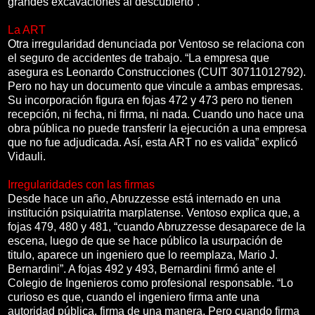
grandes excavaciones al descubierto”.
La ART
Otra irregularidad denunciada por Ventoso se relaciona con
el seguro de accidentes de trabajo. “La empresa que
asegura es Leonardo Construcciones (CUIT 30711012792).
Pero no hay un documento que vincule a ambas empresas.
Su incorporación figura en fojas 472 y 473 pero no tienen
recepción, ni fecha, ni firma, ni nada. Cuando uno hace una
obra pública no puede transferir la ejecución a una empresa
que no fue adjudicada. Así, esta ART no es valida” explicó
Vidauli.
Irregularidades con las firmas
Desde hace un año, Abruzzesse está internado en una
institución psiquiatrita marplatense. Ventoso explica que, a
fojas 479, 480 y 481, “cuando Abruzzesse desaparece de la
escena, luego de que se hace público la usurpación de
titulo, aparece un ingeniero que lo reemplaza, Mario J.
Bernardini”. A fojas 492 y 493, Bernardini firmó ante el
Colegio de Ingenieros como profesional responsable. “Lo
curioso es que, cuando el ingeniero firma ante una
autoridad pública, firma de una manera. Pero cuando firma