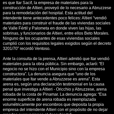
es que Itar Sacif, la empresa de materiales para la
construcción de Altieri, proveyó de lo necesario a Abruzzese
para la remodelación del hospital. Esta actitud del
intendente tiene antecedentes poco felices: Altieri “vendió
materiales para construir el fraude de las viviendas sociales
de Valle Fértil y Palometa en donde viven las hijas, las
sobrinas, y funcionarios de Altieri, entre ellos Beto Morales.
Ninguno de los ocupantes de esas viviendas sociales
cumplió con los requisitos legales exigidos según el decreto
3201/70” recordó Ventoso.
Ante la consulta de la prensa, Altieri admitió que Itar vendió
materiales para la obra pública. Sin embargo, aclaró: “El
negocio no se hizo con el Municipio sino con la empresa
constructora”. La denuncia asegura que “uno de los
materiales que Itar vende a Abruzzese es arena”. Esta
arena es, según una declaración testimonial en la causa
penal que investiga a Altieri - Oricchio y Abruzzese, arena
robada de la costa de Pinamar. La denuncia agrega: “Esa
enorme superficie de arena robada es reemplazada
volumétricamente por escombros que deposita la propia
empresa del intendente Altieri con el propósito de no dejar