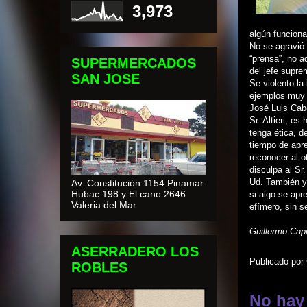
3,973
algún funcionar
No se agravió 
“prensa”, no a
SUPERMERCADOS
del jefe supr
SAN JOSE
Se violento la
ejemplos muy n
José Luis Cab
Sr. Altieri, e
tenga ética, d
tiempo de apre
reconocer al o
disculpa al Sr
Ud. También y
Av. Constitución 1154 Pinamar.
Hubac 198 y El cano 2646
si algo se apr
Valeria del Mar
efímero, sin s
Guillermo Capr
ASERRADERO LOS
Publicado por
ROBLES
No hay