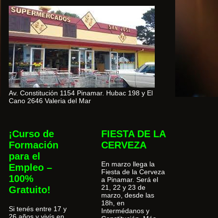
Av. Constitución 1154 Pinamar. Hubac 198 y El
Cano 2646 Valeria del Mar
¡Curso de
FIESTA DE LA
Formación
CERVEZA
para el
En marzo llega la
Empleo –
Fiesta de la Cerveza
100%
a Pinamar. Será el
21, 22 y 23 de
Gratuito!
marzo, desde las
18h, en
Si tenés entre 17 y
Intermédanos y
26 años y vivís en