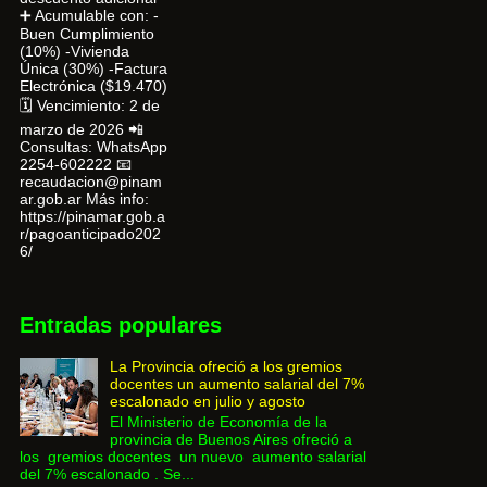
➕ Acumulable con: -
Buen Cumplimiento
(10%) -Vivienda
Única (30%) -Factura
Electrónica ($19.470)
🗓 Vencimiento: 2 de
marzo de 2026 📲
Consultas: WhatsApp
2254-602222 📧
recaudacion@pinam
ar.gob.ar Más info:
https://pinamar.gob.a
r/pagoanticipado202
6/
Entradas populares
La Provincia ofreció a los gremios
docentes un aumento salarial del 7%
escalonado en julio y agosto
El Ministerio de Economía de la
provincia de Buenos Aires ofreció a
los gremios docentes un nuevo aumento salarial
del 7% escalonado . Se...