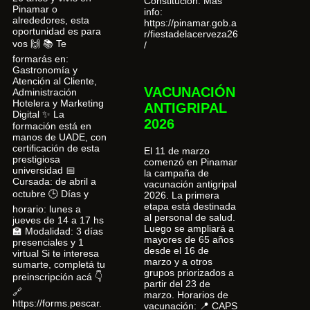
Constitución. Más
Pinamar o
info:
alrededores, esta
https://pinamar.gob.a
oportunidad es para
r/fiestadelacerveza26
vos 🙌 📚 Te
/
formarás en:
Gastronomía y
Atención al Cliente,
VACUNACIÓN
Administración
Hotelera y Marketing
ANTIGRIPAL
Digital ✨ La
2026
formación está en
manos de UADE, con
certificación de esta
El 11 de marzo
prestigiosa
comenzó en Pinamar
universidad 📅
la campaña de
Cursada: de abril a
vacunación antigripal
octubre 🕒 Días y
2026. La primera
etapa está destinada
horario: lunes a
al personal de salud.
jueves de 14 a 17 hs
Luego se ampliará a
🏫 Modalidad: 3 días
mayores de 65 años
presenciales y 1
desde el 16 de
virtual Si te interesa
marzo y a otros
sumarte, completá tu
grupos priorizados a
preinscripción acá 👇
partir del 23 de
🔗
marzo. Horarios de
https://forms.pescar.
vacunación: 📍 CAPS