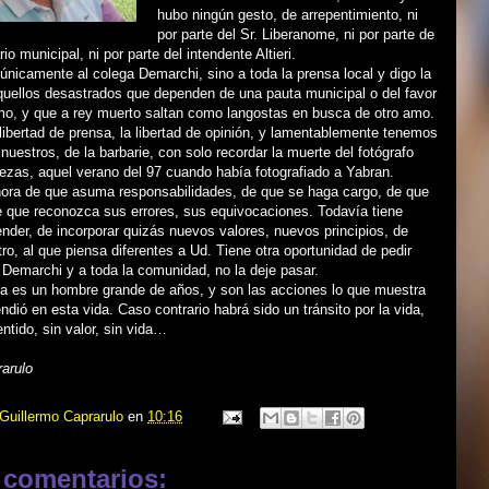
hubo ningún gesto, de arrepentimiento, ni
por parte del Sr. Liberanome, ni por parte de
io municipal, ni por parte del intendente Altieri.
únicamente al colega Demarchi, sino a toda la prensa local y digo la
quellos desastrados que dependen de una pauta municipal o del favor
emo, y que a rey muerto saltan como langostas en busca de otro amo.
 libertad de prensa, la libertad de opinión, y lamentablemente tenemos
uestros, de la barbarie, con solo recordar la muerte del fotógrafo
ezas, aquel verano del 97 cuando había fotografiado a Yabran.
s hora de que asuma responsabilidades, de que se haga cargo, de que
e que reconozca sus errores, sus equivocaciones. Todavía tiene
nder, de incorporar quizás nuevos valores, nuevos principios, de
tro, al que piensa diferentes a Ud. Tiene otra oportunidad de pedir
. Demarchi y a toda la comunidad, no la deje pasar.
a es un hombre grande de años, y son las acciones lo que muestra
endió en esta vida. Caso contrario habrá sido un tránsito por la vida,
entido, sin valor, sin vida…
arulo
Guillermo Caprarulo
en
10:16
 comentarios: