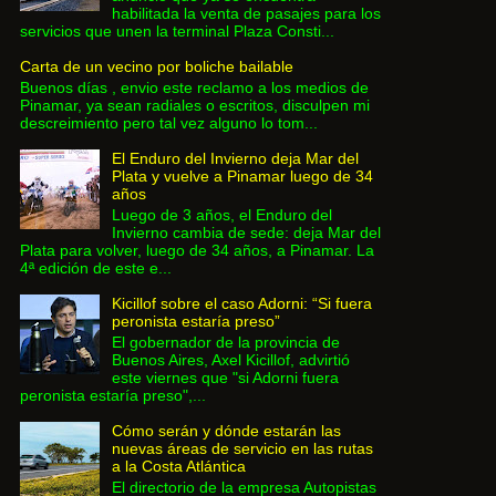
habilitada la venta de pasajes para los
servicios que unen la terminal Plaza Consti...
Carta de un vecino por boliche bailable
Buenos días , envio este reclamo a los medios de
Pinamar, ya sean radiales o escritos, disculpen mi
descreimiento pero tal vez alguno lo tom...
El Enduro del Invierno deja Mar del
Plata y vuelve a Pinamar luego de 34
años
Luego de 3 años, el Enduro del
Invierno cambia de sede: deja Mar del
Plata para volver, luego de 34 años, a Pinamar. La
4ª edición de este e...
Kicillof sobre el caso Adorni: “Si fuera
peronista estaría preso”
El gobernador de la provincia de
Buenos Aires, Axel Kicillof, advirtió
este viernes que "si Adorni fuera
peronista estaría preso",...
Cómo serán y dónde estarán las
nuevas áreas de servicio en las rutas
a la Costa Atlántica
El directorio de la empresa Autopistas