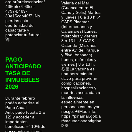
org.ar/preinscripcion/
Valeria del Mar
4f66b574-66ce-
(Guanca entre El
4797-b489-
Cano y Solís) Martes
30e15cdb46f7 ¡No
y jueves | 8 a 13 h 📍
pierdas esta
CAPS Pinamar
oportunidad de
(Intermédanos y
capacitarte y
Calamares) Lunes,
potenciar tu futuro!
miércoles y viernes |
🚀
8 a 13 h 📍 CAPS
Ostende (Misiones
entre Av. del Parque
y Blvd. Anspach)
PAGO
Lunes, miércoles y
viernes | 8 a 13 h.
ANTICIPADO
💪🏼La vacuna es
TASA DE
una herramienta
clave para prevenir
INMUEBLES
complicaciones,
2026
hospitalizaciones y
muertes asociadas a
la influenza,
Durante febrero
especialmente en
podés adherirte al
personas con mayor
Pago Anual
riesgo. 📲Más info:
Anticipado (cuota 2 a
https://pinamar.gob.a
12) y acceder a
r/vacunacionantigripa
importantes
l26/
beneficios: ✅ 10% de
descuento adicional