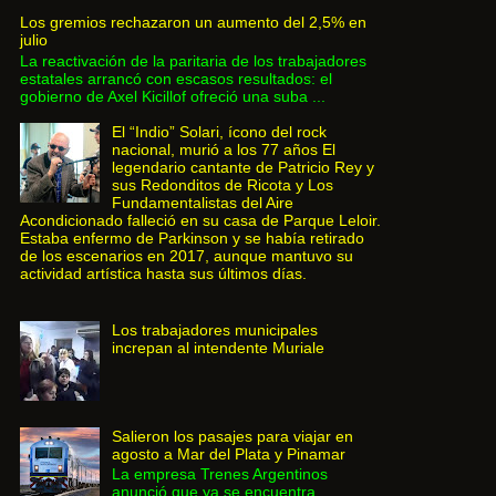
Los gremios rechazaron un aumento del 2,5% en
julio
La reactivación de la paritaria de los trabajadores
estatales arrancó con escasos resultados: el
gobierno de Axel Kicillof ofreció una suba ...
El “Indio” Solari, ícono del rock
nacional, murió a los 77 años El
legendario cantante de Patricio Rey y
sus Redonditos de Ricota y Los
Fundamentalistas del Aire
Acondicionado falleció en su casa de Parque Leloir.
Estaba enfermo de Parkinson y se había retirado
de los escenarios en 2017, aunque mantuvo su
actividad artística hasta sus últimos días.
Los trabajadores municipales
increpan al intendente Muriale
Salieron los pasajes para viajar en
agosto a Mar del Plata y Pinamar
La empresa Trenes Argentinos
anunció que ya se encuentra