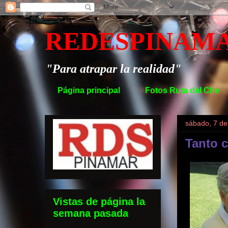
REDESPINAM
"Para atrapar la realidad"
Página principal
Fotos Ruta del Che
sábado, 7 de
Tanto c
Vistas de página la
semana pasada